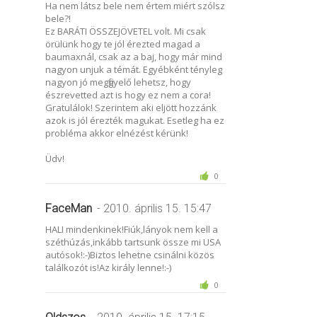
Ha nem látsz bele nem értem miért szólsz
bele?!
Ez BARÁTI ÖSSZEJÖVETEL volt. Mi csak
örülünk hogy te jól érezted magad a
baumaxnál, csak az a baj, hogy már mind
nagyon unjuk a témát. Egyébként tényleg
nagyon jó megfigyelő lehetsz, hogy
észrevetted azt is hogy ez nem a cora!
Gratulálok! Szerintem aki eljött hozzánk
azok is jól érezték magukat. Esetleg ha ez
probléma akkor elnézést kérünk!
Üdv!
0
FaceMan
- 2010. április 15. 15:47
HALI mindenkinek!Fiúk,lányok nem kell a
széthúzás,inkább tartsunk össze mi USA
autósok!:-)Biztos lehetne csinálni közös
találkozót is!Az király lenne!:-)
0