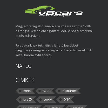
Magyarország első amerikai autós magazinja 1998-
as megszületése óta együtt fejlődik a hazai amerikai
autós kultúrával.
Feladatunknak tekintjük a lehető legtöbbet
megőrizni a magyarországi amerikai autózás elmúlt
közel három évtizedéről.
NAPLÓ
CÍMKÉK
meet
ACCH
Komárom
pre65
Lurdy
DNY
Budapest
Balaton
custom