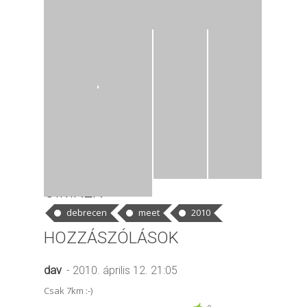
CÍMKÉK
debrecen
meet
2010
HOZZÁSZÓLÁSOK
dav
- 2010. április 12. 21:05
Csak 7km :-)