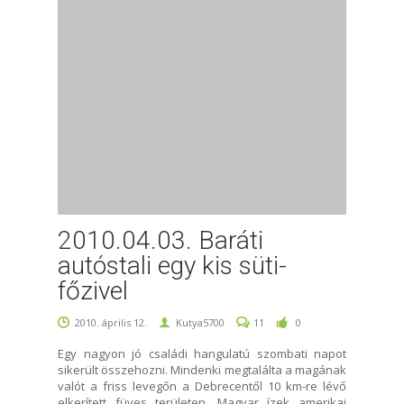
2010.04.03. Baráti
autóstali egy kis süti-
főzivel
2010. április 12.
Kutya5700
11
0
Egy nagyon jó családi hangulatú szombati napot
sikerült összehozni. Mindenki megtalálta a magának
valót a friss levegőn a Debrecentől 10 km-re lévő
elkerített füves területen. Magyar ízek amerikai