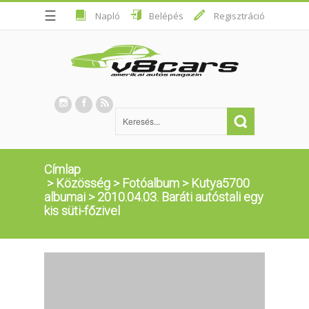
☰
Napló
Belépés
Regisztráció
Címlap
>
Közösség
>
Fotóalbum
>
Kutya5700
albumai
>
2010.04.03. Baráti autóstali egy
kis süti-főzivel