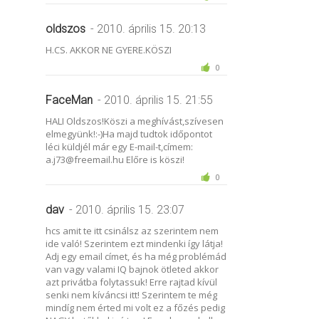
oldszos
- 2010. április 15. 20:13
H.CS. AKKOR NE GYERE.KÖSZI
0
FaceMan
- 2010. április 15. 21:55
HALI Oldszos!Köszi a meghívást,szívesen
elmegyünk!:-)Ha majd tudtok időpontot
léci küldjél már egy E-mail-t,címem:
a.j73@freemail.hu Előre is köszi!
0
dav
- 2010. április 15. 23:07
hcs amit te itt csinálsz az szerintem nem
ide való! Szerintem ezt mindenki így látja!
Adj egy email címet, és ha még problémád
van vagy valami IQ bajnok ötleted akkor
azt privátba folytassuk! Erre rajtad kívül
senki nem kíváncsi itt! Szerintem te még
mindíg nem érted mi volt ez a főzés pedig