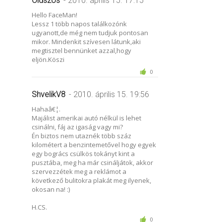
Oldszos
- 2010. április 15. 17:15
Hello FaceMan!
Lessz 1 több napos találkozónk
ugyanott,de még nem tudjuk pontosan
mikor. Mindenkit szívesen látunk,aki
megtisztel bennünket azzal,hogy
eljön.Köszi
0
ShvelikV8
- 2010. április 15. 19:56
Hahaâ€¦.
Majálist amerikai autó nélkül is lehet
csinálni, fáj az igaság vagy mi?
Én biztos nem utaznék több száz
kilométert a benzintemetővel hogy egyek
egy bogrács csülkös tokányt kint a
pusztába, meg ha már csináljátok, akkor
szervezzétek meg a reklámot a
következő bulitokra plakát meg ilyenek,
okosan na! :)
H.CS.
0