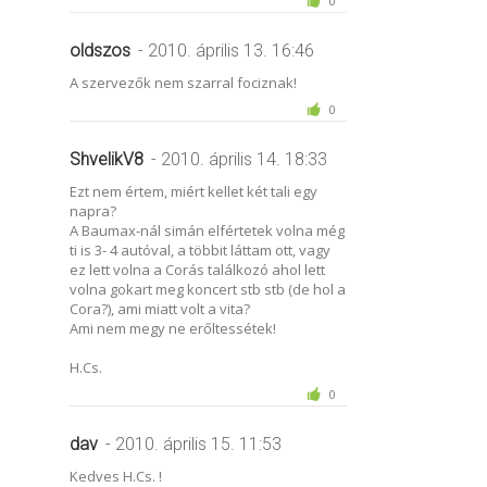
0
oldszos
- 2010. április 13. 16:46
A szervezők nem szarral fociznak!
0
ShvelikV8
- 2010. április 14. 18:33
Ezt nem értem, miért kellet két tali egy
napra?
A Baumax-nál simán elfértetek volna még
ti is 3- 4 autóval, a többit láttam ott, vagy
ez lett volna a Corás találkozó ahol lett
volna gokart meg koncert stb stb (de hol a
Cora?), ami miatt volt a vita?
Ami nem megy ne erőltessétek!
H.Cs.
0
dav
- 2010. április 15. 11:53
Kedves H.Cs. !