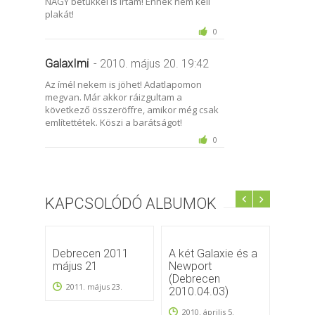
NAGY betűkkel is írtam! Ennek nem kell
plakát!
0
GalaxImi
- 2010. május 20. 19:42
Az ímél nekem is jöhet! Adatlapomon
megvan. Már akkor ráizgultam a
következő összeröffre, amikor még csak
említettétek. Köszi a barátságot!
0
KAPCSOLÓDÓ ALBUMOK
Debrecen 2011
A két Galaxie és a
2012.
május 21
Newport
Debre
(Debrecen
2011. május 23.
2012
2010.04.03)
2010. április 5.