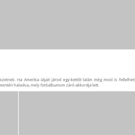
zetnek. Ha Amerika útjait járod egy-kettőt talán még most is fellelhet
t mentén haladva, mely fotóalbumom záró akkordja lett.