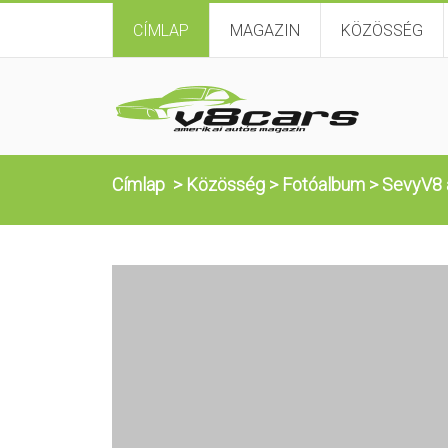
CÍMLAP
MAGAZIN
KÖZÖSSÉG
Címlap
>
Közösség
>
Fotóalbum
>
SevyV8 