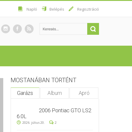
Napló
Belépés
Regisztráció
MOSTANÁBAN TÖRTÉNT
Garázs
Album
Apró
2006 Pontiac GTO LS2
6.0L
2026. július 20.
2