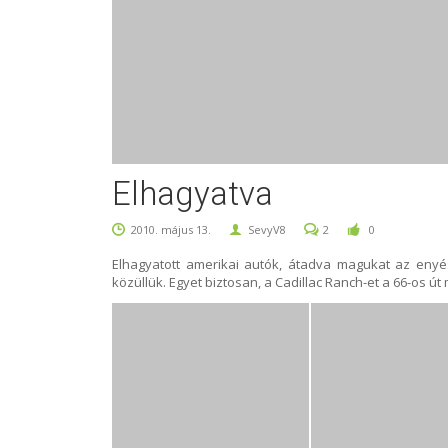
Elhagyatva
2010. május 13.
SevyV8
2
0
Elhagyatott amerikai autók, átadva magukat az enyés
közüllük. Egyet biztosan, a Cadillac Ranch-et a 66-os ú