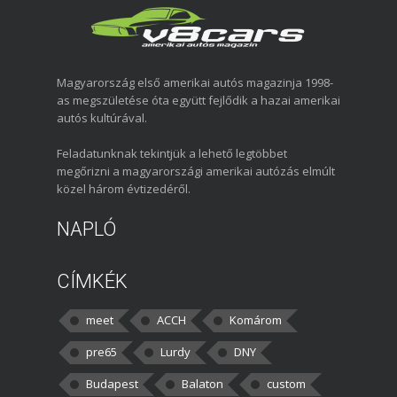
Magyarország első amerikai autós magazinja 1998-
as megszületése óta együtt fejlődik a hazai amerikai
autós kultúrával.
Feladatunknak tekintjük a lehető legtöbbet
megőrizni a magyarországi amerikai autózás elmúlt
közel három évtizedéről.
NAPLÓ
CÍMKÉK
meet
ACCH
Komárom
pre65
Lurdy
DNY
Budapest
Balaton
custom