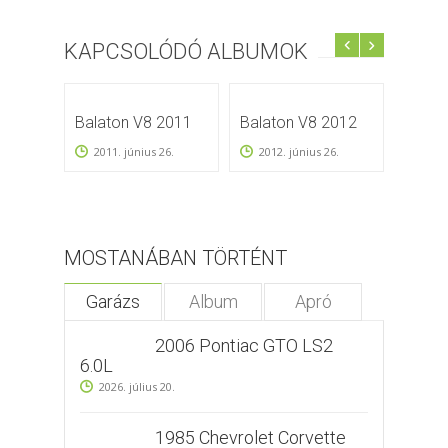
KAPCSOLÓDÓ ALBUMOK
Balaton V8 2011
Balaton V8 2012
Balat
Szánt
2011. június 26.
2012. június 26.
2012
MOSTANÁBAN TÖRTÉNT
Garázs
Album
Apró
2006 Pontiac GTO LS2
6.0L
2026. július 20.
1985 Chevrolet Corvette