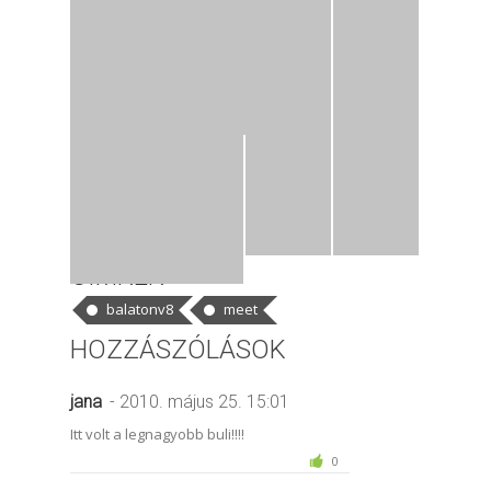
CÍMKÉK
balatonv8
meet
HOZZÁSZÓLÁSOK
jana
- 2010. május 25. 15:01
Itt volt a legnagyobb buli!!!!
0