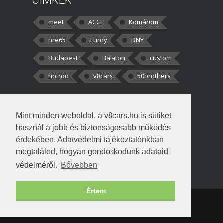
CÍMKÉK
meet
ACCH
Komárom
pre65
Lurdy
DNY
Budapest
Balaton
custom
hotrod
v8cars
50brothers
HOZZÁSZÓLÁSOK
Mint minden weboldal, a v8cars.hu is sütiket
kortisz:
Elszúrtam! Én csak két
használ a jobb és biztonságosabb működés
darabbaal számoltam. Nem tudtam, hogy fél autót,
érdekében. Adatvédelmi tájékoztatónkban
megtalálod, hogyan gondoskodunk adataid
Béke:
Tényleg nagyon jó kérdés volt
védelméről.
Bővebben
!fasza Örültem is nagyon, amikor
Értem
Copyright © 1998-2026 v8cars.hu
T
|
|
Szerzői jogok
|
Adatkezelés
Napló