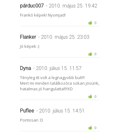
párduc007
- 2010. május 25. 19:42
Frankó képek! Nyomjad!
0
Flanker
- 2010. május 25. 23:03
Jó képek :)
0
Dyna
- 2010. július 15. 11:57
Tényleg itt volt a legnagyobb buli!!!
Mert mi minden találkozóra sokan jövünk,
hatalmas jó hangulattal!!!XD
0
Puflee
- 2010. július 15. 14:51
Pontosan :D
0