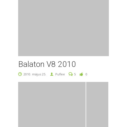
Balaton V8 2010
2010. május 25.
Puflee
5
0