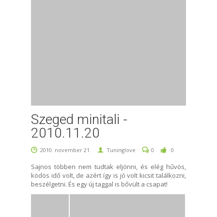
Szeged minitali -
2010.11.20
2010. november 21.
Tuninglove
0
0
Sajnos többen nem tudtak eljönni, és elég hűvös,
ködös idő volt, de azért így is jó volt kicsit találkozni,
beszélgetni. És egy új taggal is bővült a csapat!