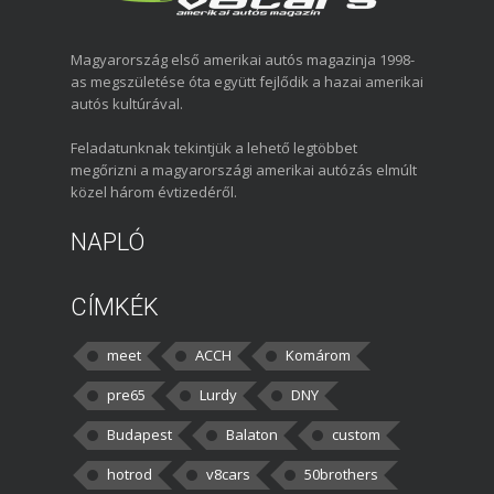
Magyarország első amerikai autós magazinja 1998-
as megszületése óta együtt fejlődik a hazai amerikai
autós kultúrával.
Feladatunknak tekintjük a lehető legtöbbet
megőrizni a magyarországi amerikai autózás elmúlt
közel három évtizedéről.
NAPLÓ
CÍMKÉK
meet
ACCH
Komárom
pre65
Lurdy
DNY
Budapest
Balaton
custom
hotrod
v8cars
50brothers