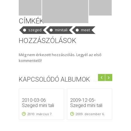
CÍMKÉK
szeged
minitali
meet
HOZZÁSZÓLÁSOK
Még nem érkezett hozzászólás. Legyél az első
kommentelő!
KAPCSOLÓDÓ ALBUMOK
2010-03-06
2009-12-05-
2012. 
Szeged mini tali
Szeged mini tali
minit
2010. március 7.
2009. december 6.
2012