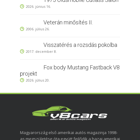
2026. június 16.
Veterán minősítés II.
2006. július 26.
Visszatérés a rozsdás pokolba
2017. december 8.
Fox body Mustang Fastback V8
projekt
2026. július 20.
Magyarország első amerikai autós magazinja 1998-
as megszületése óta együtt fejlődik a hazai amerikai