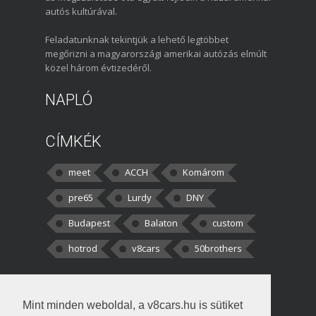
autós kultúrával.
Feladatunknak tekintjük a lehető legtöbbet
megőrizni a magyarországi amerikai autózás elmúlt
közel három évtizedéről.
NAPLÓ
CÍMKÉK
meet
ACCH
Komárom
pre65
Lurdy
DNY
Budapest
Balaton
custom
hotrod
v8cars
50brothers
HOZZÁSZÓLÁSOK
Mint minden weboldal, a v8cars.hu is sütiket