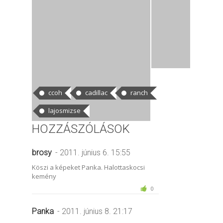
CÍMKÉK
ccoh
cadillac
ranch
lajosmizse
HOZZÁSZÓLÁSOK
brosy
- 2011. június 6. 15:55
Köszi a képeket Panka. Halottaskocsi
kemény
0
Panka
- 2011. június 8. 21:17