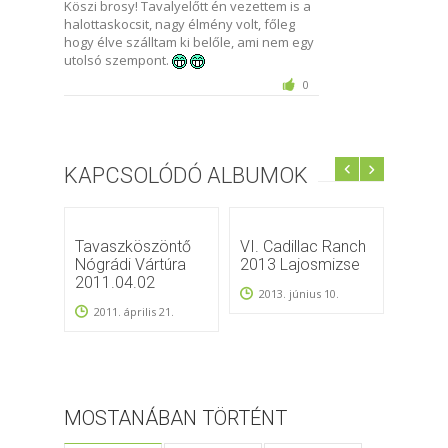
Köszi brosy! Tavalyelőtt én vezettem is a
halottaskocsit, nagy élmény volt, főleg
hogy élve szálltam ki belőle, ami nem egy
utolsó szempont.
0
KAPCSOLÓDÓ ALBUMOK
Tavaszköszöntő
VI. Cadillac Ranch
2013.
Nógrádi Vártúra
2013 Lajosmizse
Ranc
2011.04.02
2013. június 10.
2013
2011. április 21.
MOSTANÁBAN TÖRTÉNT