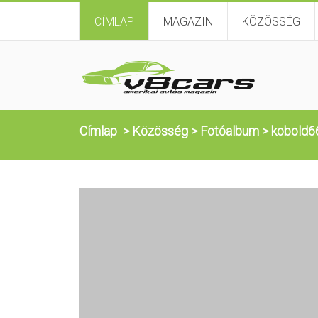
CÍMLAP
MAGAZIN
KÖZÖSSÉG
Címlap
>
Közösség
>
Fotóalbum
>
kobold6