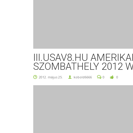
III.USAV8.HU AMERIK
SZOMBATHELY 2012 W
2012. május 25.
kobold6666
0
0