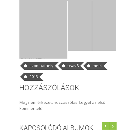
CÍMKÉK
szombathely
usav8
meet
2013
HOZZÁSZÓLÁSOK
Még nem érkezett hozzászólás. Legyél az első
kommentelő!
KAPCSOLÓDÓ ALBUMOK