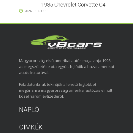
1985 Chevrolet Corvette C4
2026. július 15.
Magyarország első amerikai autós magazinja 1998-
as megszületése óta együtt fejlődik a hazai amerikai
autós kultúrával.
Feladatunknak tekintjük a lehető legtöbbet
megőrizni a magyarországi amerikai autózás elmúlt
közel három évtizedéről.
NAPLÓ
CÍMKÉK