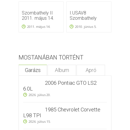
Szombathely II
I.USAV8
2011.0
2011. május 14.
Szombathely
Ameri
talál
2011. május 14.
2010. június 5.
Szomb
2011
MOSTANÁBAN TÖRTÉNT
Garázs
Album
Apró
2006 Pontiac GTO LS2
6.0L
2026. július 20.
1985 Chevrolet Corvette
L98 TPI
2026. július 15.