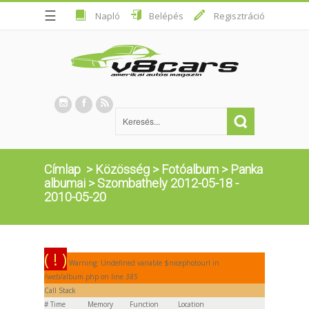
☰
Napló
Belépés
Regisztráció
Címlap
>
Közösség
>
Fotóalbum
>
Panka
albumai
>
Szombathely 2012-05-18 -
2010-05-20
( ! )
Warning: Undefined variable $nicephotourl in
/web/album.php on line
385
Call Stack
#
Time
Memory
Function
Location