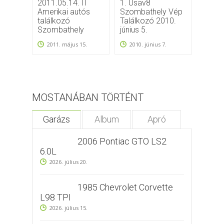
2011.05.14. II
1. Usav8
Szomb
Amerikai autós
Szombathely Vép
talál
találkozó
Találkozó 2010.
2011
Szombathely
június 5.
2011. május 15.
2010. június 7.
MOSTANÁBAN TÖRTÉNT
Garázs
Album
Apró
2006 Pontiac GTO LS2
6.0L
2026. július 20.
1985 Chevrolet Corvette
L98 TPI
2026. július 15.