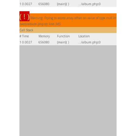
1
0.0027
656080
{main}( )
.../album.php
:
0
( ! )
Warning: Trying to access array offset on value of type null in
/web/album.php on line
385
Call Stack
#
Time
Memory
Function
Location
1
0.0027
656080
{main}( )
.../album.php
:
0