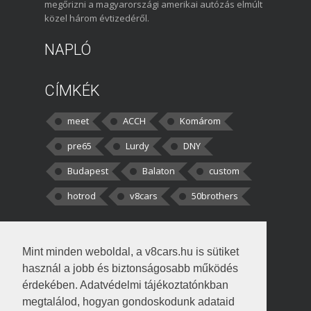
megőrizni a magyarországi amerikai autózás elmúlt
közel három évtizedéről.
NAPLÓ
CÍMKÉK
meet
ACCH
Komárom
pre65
Lurdy
DNY
Budapest
Balaton
custom
hotrod
v8cars
50brothers
HOZZÁSZÓLÁSOK
Mint minden weboldal, a v8cars.hu is sütiket
kortisz:
Elszúrtam! Én csak két
használ a jobb és biztonságosabb működés
darabbaal számoltam. Nem tudtam, hogy fél autót,
érdekében. Adatvédelmi tájékoztatónkban
megtalálod, hogyan gondoskodunk adataid