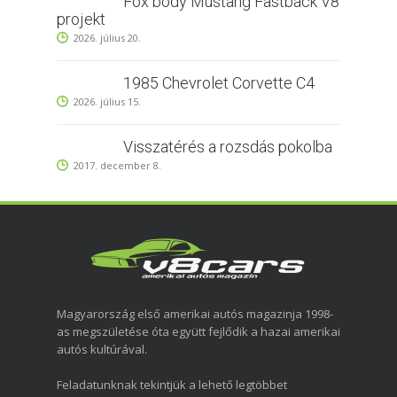
Fox body Mustang Fastback V8
projekt
2026. július 20.
1985 Chevrolet Corvette C4
2026. július 15.
Visszatérés a rozsdás pokolba
2017. december 8.
Magyarország első amerikai autós magazinja 1998-
as megszületése óta együtt fejlődik a hazai amerikai
autós kultúrával.
Feladatunknak tekintjük a lehető legtöbbet