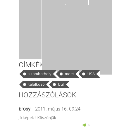
CÍMKÉK
szombathely
meet
USA
találkozó
buli
HOZZÁSZÓLÁSOK
brosy
- 2011. május 16. 09:24
Jó képek !! Köszönjük
0