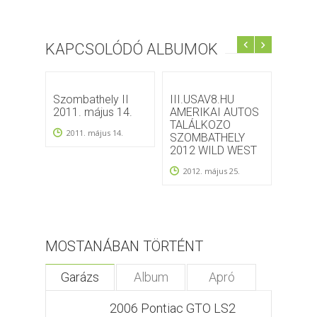
KAPCSOLÓDÓ ALBUMOK
Szombathely II
III.USAV8.HU
2013.
2011. május 14.
AMERIKAI AUTOS
Szomb
TALÁLKOZO
2011. május 14.
2013
SZOMBATHELY
2012 WILD WEST
2012. május 25.
MOSTANÁBAN TÖRTÉNT
Garázs
Album
Apró
2006 Pontiac GTO LS2