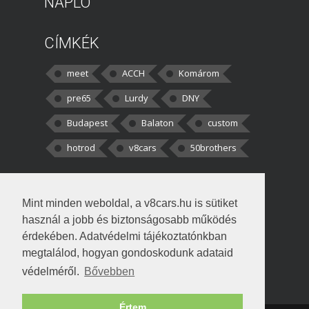
NAPLÓ
CÍMKÉK
meet
ACCH
Komárom
pre65
Lurdy
DNY
Budapest
Balaton
custom
hotrod
v8cars
50brothers
HOZZÁSZÓLÁSOK
Mint minden weboldal, a v8cars.hu is sütiket
kortisz:
Elszúrtam! Én csak két
használ a jobb és biztonságosabb működés
darabbaal számoltam. Nem tudtam, hogy fél autót,
érdekében. Adatvédelmi tájékoztatónkban
megtalálod, hogyan gondoskodunk adataid
Béke:
Tényleg nagyon jó kérdés volt
védelméről.
Bővebben
!fasza Örültem is nagyon, amikor
Értem