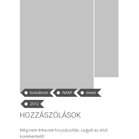
CÍMKÉK
komárom
NAAF
meet
2012
HOZZÁSZÓLÁSOK
Még nem érkezett hozzászólás. Legyél az első
kommentelő!