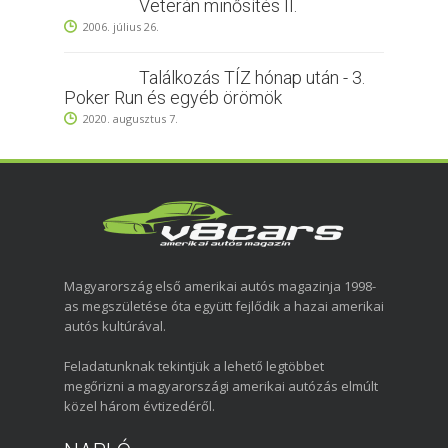
Veterán minősítés II.
2006. július 26.
Találkozás TÍZ hónap után - 3.
Poker Run és egyéb örömök
2020. augusztus 7.
Magyarország első amerikai autós magazinja 1998-
as megszületése óta együtt fejlődik a hazai amerikai
autós kultúrával.
Feladatunknak tekintjük a lehető legtöbbet
megőrizni a magyarországi amerikai autózás elmúlt
közel három évtizedéről.