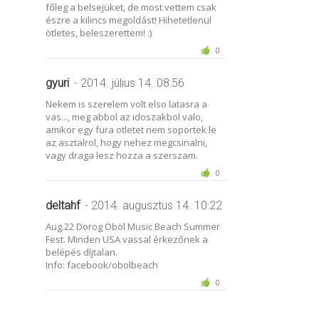
főleg a belsejüket, de most vettem csak
észre a kilincs megoldást! Hihetetlenül
ötletes, beleszerettem! :)
0
gyuri
- 2014. július 14. 08:56
Nekem is szerelem volt elso latasra a
vas..., meg abbol az idoszakbol valo,
amikor egy fura otletet nem soportek le
az asztalrol, hogy nehez megcsinalni,
vagy draga lesz hozza a szerszam.
0
deltahf
- 2014. augusztus 14. 10:22
Aug.22 Dorog Öböl Music Beach Summer
Fest. Minden USA vassal érkezőnek a
belépés díjtalan.
Info: facebook/obolbeach
0