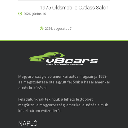
1975 Oldsmobile Cutlass Salon
2026. június 16.
2026. augusztus 7.
Magyarország első amerikai autós magazinja 1998-
as megszületése óta együtt fejlődik a hazai amerikai
autós kultúrával.
Feladatunknak tekintjük a lehető legtöbbet
megőrizni a magyarországi amerikai autózás elmúlt
közel három évtizedéről.
NAPLÓ