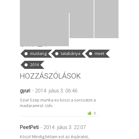
CÍMKÉK
mustang
tatabánya
meet
2014
HOZZÁSZÓLÁSOK
gyuri
- 2014. július 3. 06:46
Szia! Szep munka es koszi a sorozatot a
madaramrol. Udv.
0
PeetPeti
- 2014. július 3. 22:07
Köszi! Mindig bírtam ezt az évjáratot,