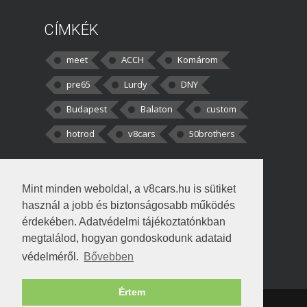
CÍMKÉK
meet
ACCH
Komárom
pre65
Lurdy
DNY
Budapest
Balaton
custom
hotrod
v8cars
50brothers
HOZZÁSZÓLÁSOK
Mint minden weboldal, a v8cars.hu is sütiket
kortisz:
Elszúrtam! Én csak két
használ a jobb és biztonságosabb működés
darabbaal számoltam. Nem tudtam, hogy fél autót,
érdekében. Adatvédelmi tájékoztatónkban
megtalálod, hogyan gondoskodunk adataid
Béke:
Tényleg nagyon jó kérdés volt
védelméről.
Bővebben
!fasza Örültem is nagyon, amikor
Értem
Copyright © 1998-2026 v8cars.hu
T
|
|
Szerzői jogok