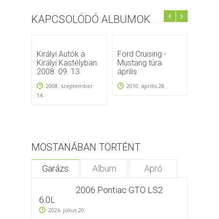
KAPCSOLÓDÓ ALBUMOK
Királyi Autók a
Ford Cruising -
F-Bod
Királyi Kastélyban
Mustang túra
Meetin
2008. 09. 13.
április
Mönc
2008. szeptember
2010. április 28.
2008
14.
MOSTANÁBAN TÖRTÉNT
Garázs
Album
Apró
2006 Pontiac GTO LS2
6.0L
2026. július 20.