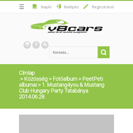
☰
Napló
Belépés
Regisztráció
Címlap
>
Közösség
>
Fotóalbum
>
PeetPeti
albumai
>
1. Mustang4you & Mustang
Club Hungary Party Tatabánya
2014.06.28.