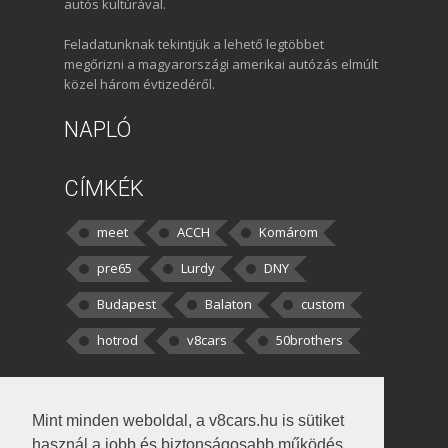
autós kultúrával.
Feladatunknak tekintjük a lehető legtöbbet
megőrizni a magyarországi amerikai autózás elmúlt
közel három évtizedéről.
NAPLÓ
CÍMKÉK
meet
ACCH
Komárom
pre65
Lurdy
DNY
Budapest
Balaton
custom
hotrod
v8cars
50brothers
HOZZÁSZÓLÁSOK
Mint minden weboldal, a v8cars.hu is sütiket
kortisz:
Elszúrtam! Én csak két
használ a jobb és biztonságosabb működés