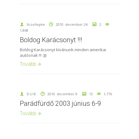
llcoollepke
2010. december 24.
2
1,868
Boldog Karácsonyt !!!
Boldog Karácsonyt kívánunk minden amerikai
autósnak !!! :)))
Tovább
D.U.B.
2010. december 9.
13
1,776
Parádfürdő 2003 június 6-9
Tovább