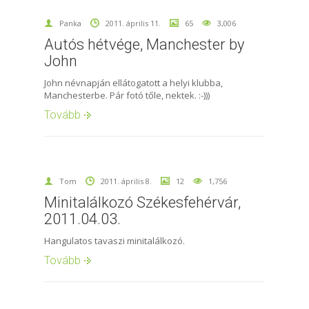
Panka
2011. április 11.
65
3,006
Autós hétvége, Manchester by
John
John névnapján ellátogatott a helyi klubba,
Manchesterbe. Pár fotó tőle, nektek. :-)))
Tovább
Tom
2011. április 8.
12
1,756
Minitalálkozó Székesfehérvár,
2011.04.03.
Hangulatos tavaszi minitalálkozó.
Tovább