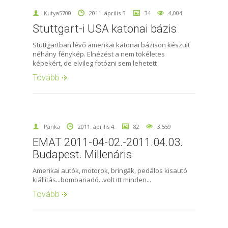
Kutya5700
2011. április 5.
34
4,004
Stuttgart-i USA katonai bázis
Stuttgartban lévő amerikai katonai bázison készült
néhány fénykép. Elnézést a nem tökéletes
képekért, de elvileg fotózni sem lehetett
Tovább
Panka
2011. április 4.
82
3,559
EMAT 2011-04-02.-2011.04.03.
Budapest. Millenáris
Amerikai autók, motorok, bringák, pedálos kisautó
kiállítás...bombariadó...volt itt minden...
Tovább