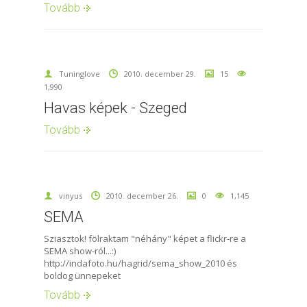
Tovább
Tuninglove
2010. december 29.
15
1,990
Havas képek - Szeged
Tovább
vinyus
2010. december 26.
0
1,145
SEMA
Sziasztok! fölraktam "néhány" képet a flickr-re a
SEMA show-ról...:)
http://indafoto.hu/hagrid/sema_show_2010 és
boldog ünnepeket
Tovább