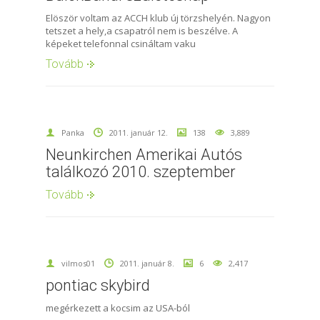
Elöször voltam az ACCH klub új törzshelyén. Nagyon
tetszet a hely,a csapatról nem is beszélve. A
képeket telefonnal csináltam vaku
Tovább
Panka
2011. január 12.
138
3,889
Neunkirchen Amerikai Autós
találkozó 2010. szeptember
Tovább
vilmos01
2011. január 8.
6
2,417
pontiac skybird
megérkezett a kocsim az USA-ból