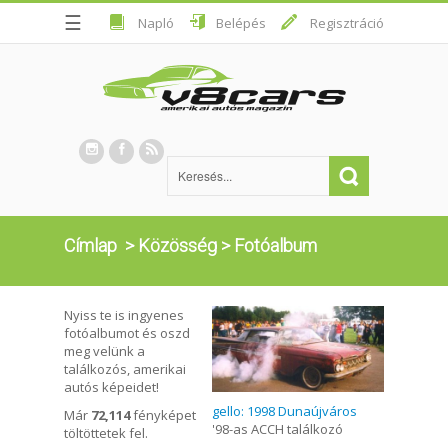
☰
Napló
Belépés
Regisztráció
Címlap
>
Közösség
>
Fotóalbum
Nyiss te is ingyenes
fotóalbumot és oszd
meg velünk a
találkozós, amerikai
autós képeidet!
gello: 1998 Dunaújváros
Már
72,114
fényképet
'98-as ACCH találkozó
töltöttetek fel.