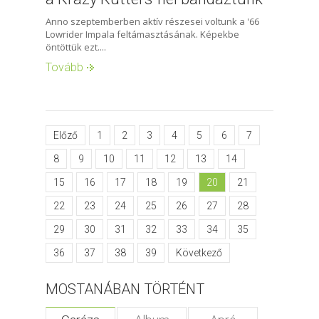
Anno szeptemberben aktív részesei voltunk a '66
Lowrider Impala feltámasztásának. Képekbe
öntöttük ezt....
Tovább
Előző
1
2
3
4
5
6
7
8
9
10
11
12
13
14
15
16
17
18
19
20
21
22
23
24
25
26
27
28
29
30
31
32
33
34
35
36
37
38
39
Következő
MOSTANÁBAN TÖRTÉNT