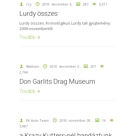
Cry
2010. december 6.
287
5,511
Lurdy összes
Lurdy összes. Kronológikus Lurdy tali gyüjtemény.
2009 novembertől.
Tovább
Wattson
2010. december 5.
207
2,764
Don Garlits Drag Museum
Tovább
EK Auto Team
2010. november 30.
16
3,987
a Krazy Kutters-nél bandáztunk