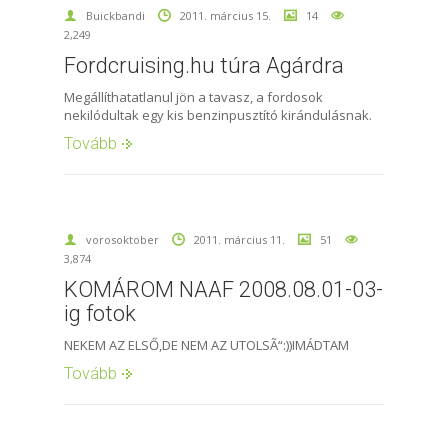
Buickbandi
2011. március 15.
14
2,249
Fordcruising.hu túra Agárdra
Megállíthatatlanul jön a tavasz, a fordosok
nekilódultak egy kis benzinpusztító kirándulásnak.
Tovább
vorosoktober
2011. március 11.
51
3,874
KOMÁROM NAAF 2008.08.01-03-
ig fotok
NEKEM AZ ELSŐ,DE NEM AZ UTOLSÃ“:))IMÁDTAM
Tovább