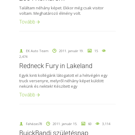
Találtam néhány képet. Ekkor még csak visitor
voltam. Meghatározó élmény volt.
Tovább
EK Auto Team
2011. január 19.
15
2,474
Redneck Fury in Lakeland
Egyik kinti kollégánk látogatott el a hétvégén egy
truck versenyre, melyről néhány képet küldött
nekünk és nektek! Készített egy
Tovább
Faházas78
2011. január 15.
60
3,114
BuickBandi születésnap