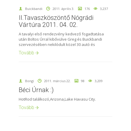
Buickbandi
2011. április 3.
176
3,237
II.Tavaszköszöntő Nógrádi
Vártúra 2011. 04. 02.
A tavalyi első rendezvény kedvező fogadtatása
után Boltos Úrral kibővülve Greg és Buickbandi
szervezésében nekilódult közel 30 autó és
Tovább
Bongi
2011. március 22.
98
3,209
Béci Úrnak :)
HotRod találkozó,Arizona,Lake Havasu City.
Tovább