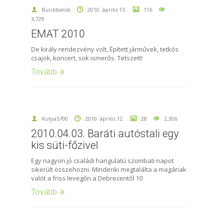
Buickbandi
2010. április 13.
116
3,729
EMAT 2010
De király rendezvény volt, Épített járművek, tetkós
csajok, koncert, sok ismerős. Tetszett!
Tovább
Kutya5700
2010. április 12.
28
2,306
2010.04.03. Baráti autóstali egy
kis süti-főzivel
Egy nagyon jó családi hangulatú szombati napot
sikerült összehozni. Mindenki megtalálta a magának
valót a friss levegőn a Debrecentől 10
Tovább