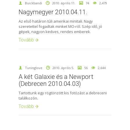
Buickbandi
2010. április 11.
74
2,479
Nagymegyer 2010.04.11.
Az első határon túli amerikai minitali. Nagy
szeretettel fogadtak minket MO-ról. Szép idő, jó
gépek, nagyon kedves, rendes emberek.
Tovább
Tuninglove
2010. április 5.
56
2,644
A két Galaxie és a Newport
(Debrecen 2010.04.03)
Tartottunk egy rögtönzött kis fotózást a debreceni
találkozón.
Tovább