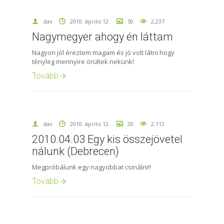
dav
2010. április 12.
50
2,237
Nagymegyer ahogy én láttam
Nagyon jól éreztem magam és jó volt látni hogy
tényleg mennyire örültek nekünk!
Tovább
dav
2010. április 12.
20
2,112
2010.04.03 Egy kis összejövetel
nálunk (Debrecen)
Megpróbálunk egy nagyobbat csinálni!!
Tovább