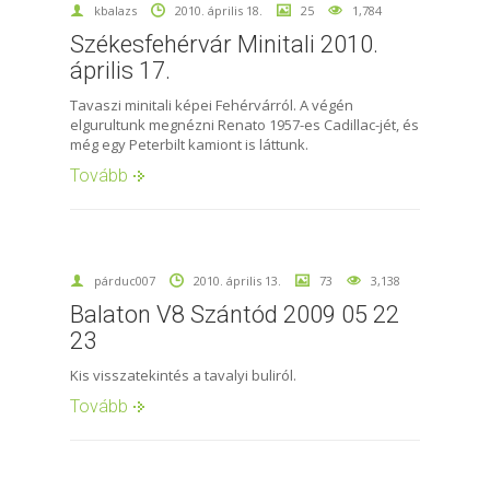
kbalazs
2010. április 18.
25
1,784
Székesfehérvár Minitali 2010.
április 17.
Tavaszi minitali képei Fehérvárról. A végén
elgurultunk megnézni Renato 1957-es Cadillac-jét, és
még egy Peterbilt kamiont is láttunk.
Tovább
párduc007
2010. április 13.
73
3,138
Balaton V8 Szántód 2009 05 22
23
Kis visszatekintés a tavalyi buliról.
Tovább