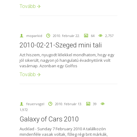
Tovább
moparkid
2010. február 22.
64
2,757
2010-02-21-Szeged mini tali
Azt hiszem, nyugodt lélekkel mondhatom, hogy egy
jól sikerült, nagyon jó hangulatú évadnyitónk volt
vasárnap. Azonban egy Golfos
Tovább
feuervogel
2010. február 13.
39
1,972
Galaxy of Cars 2010
Aucklad - Sunday 7 February 2010 A találkozón
mindenféle vasak voltak, főleg régi brit márkák,