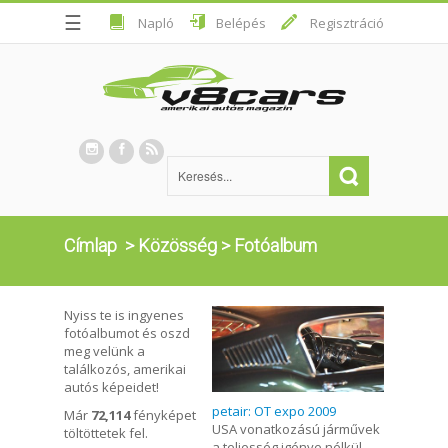
☰
Napló
Belépés
Regisztráció
Címlap
>
Közösség
>
Fotóalbum
Nyiss te is ingyenes
fotóalbumot és oszd
meg velünk a
találkozós, amerikai
autós képeidet!
petair: OT expo 2009
Már
72,114
fényképet
USA vonatkozású járművek
töltöttetek fel.
a teljesség igénye nélkül...