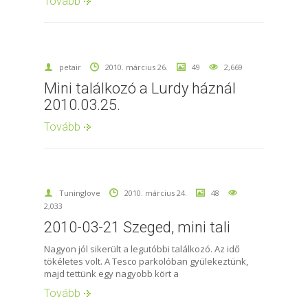
Tovább
petair
2010. március 26.
49
2,669
Mini találkozó a Lurdy háznál
2010.03.25.
Tovább
Tuninglove
2010. március 24.
48
2,033
2010-03-21 Szeged, mini tali
Nagyon jól sikerült a legutóbbi találkozó. Az idő
tökéletes volt. A Tesco parkolóban gyülekeztünk,
majd tettünk egy nagyobb kört a
Tovább