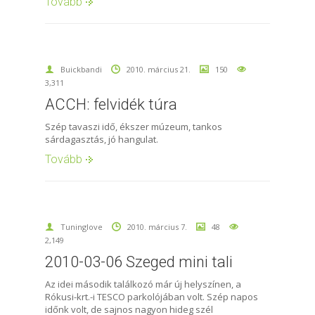
Tovább
Buickbandi
2010. március 21.
150
3,311
ACCH: felvidék túra
Szép tavaszi idő, ékszer múzeum, tankos
sárdagasztás, jó hangulat.
Tovább
Tuninglove
2010. március 7.
48
2,149
2010-03-06 Szeged mini tali
Az idei második találkozó már új helyszínen, a
Rókusi-krt.-i TESCO parkolójában volt. Szép napos
időnk volt, de sajnos nagyon hideg szél