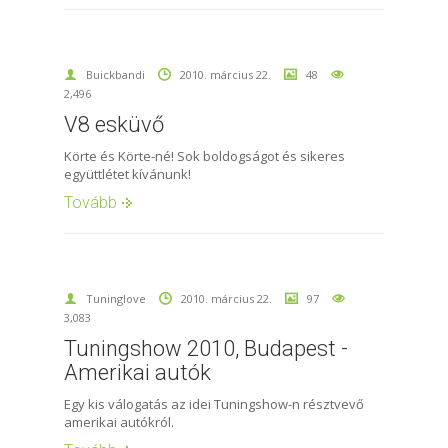
Buickbandi
2010. március 22.
48
2,496
V8 esküvő
Körte és Körte-né! Sok boldogságot és sikeres
együttlétet kívánunk!
Tovább
Tuninglove
2010. március 22.
97
3,083
Tuningshow 2010, Budapest -
Amerikai autók
Egy kis válogatás az idei Tuningshow-n résztvevő
amerikai autókról.