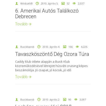
WildcatV8
2010. április 5.
52
2,037
6. Amerikai Autós Találkozó
Debrecen
Tovább
Buickbandi
2010. április 4.
166
4,226
Tavaszköszöntő Dég Ozora Túra
Caddy klub ötlete alapján a Buick Klub
közreműködésével létrejött húsvéti cruising képes
beszámolója. Jó csapat, jó kocsik, jó idő
Tovább
Buickbandi
2010. április 2.
90
3,097