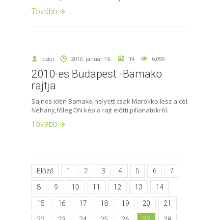
Tovább
csipi
2010. január 16.
14
6,090
2010-es Budapest -Bamako
rajtja
Sajnos idén Bamako helyett csak Marokko lesz a cél.
Néhány,főleg ON kép a rajt előtti pillanatokról.
Tovább
Előző
1
2
3
4
5
6
7
8
9
10
11
12
13
14
15
16
17
18
19
20
21
22
23
24
25
26
27
28