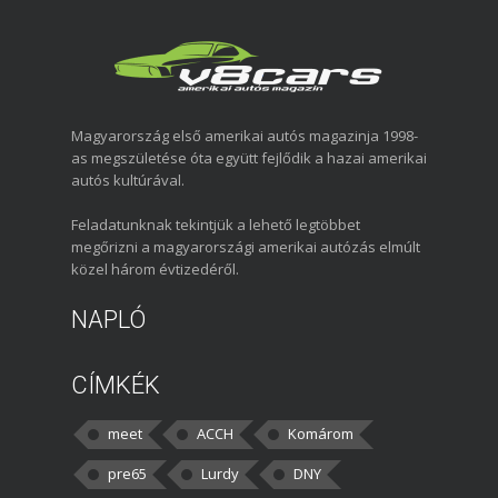
Magyarország első amerikai autós magazinja 1998-
as megszületése óta együtt fejlődik a hazai amerikai
autós kultúrával.
Feladatunknak tekintjük a lehető legtöbbet
megőrizni a magyarországi amerikai autózás elmúlt
közel három évtizedéről.
NAPLÓ
CÍMKÉK
meet
ACCH
Komárom
pre65
Lurdy
DNY