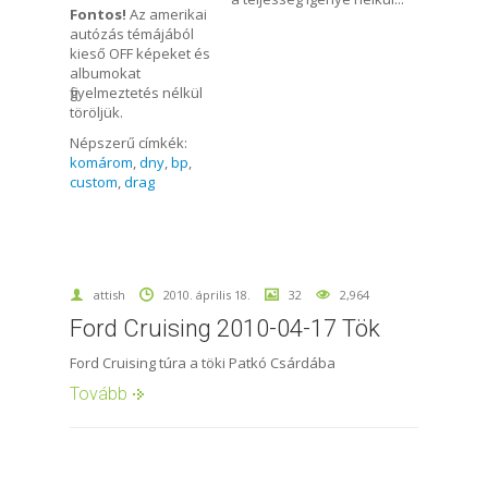
Fontos!
Az amerikai
autózás témájából
kieső OFF képeket és
albumokat
figyelmeztetés nélkül
töröljük.
Népszerű címkék:
komárom
,
dny
,
bp
,
custom
,
drag
attish
2010. április 18.
32
2,964
Ford Cruising 2010-04-17 Tök
Ford Cruising túra a töki Patkó Csárdába
Tovább