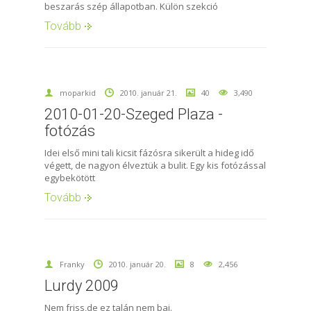
beszarás szép állapotban. Külön szekció
Tovább
moparkid
2010. január 21.
40
3,490
2010-01-20-Szeged Plaza -
fotózás
Idei első mini tali kicsit fázósra sikerült a hideg idő
végett, de nagyon élveztük a bulit. Egy kis fotózással
egybekötött
Tovább
Franky
2010. január 20.
8
2,456
Lurdy 2009
Nem friss,de ez talán nem baj.