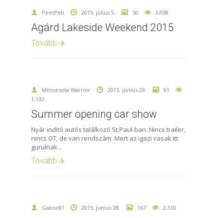
PeetPeti
2015. július 5.
50
3,038
Agárd Lakeside Weekend 2015
Tovább
Minnesota Warrior
2015. június 29.
91
1,132
Summer opening car show
Nyár inditó autós találkozó St.Paul-ban. Nincs trailer,
nincs OT, de van rendszám. Mert az igazi vasak itt
gurulnak...
Tovább
Gabor81
2015. június 28.
167
2,510