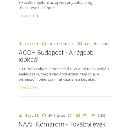
Elkezdtük építeni az új versenyautót, elég
részletesek a képek
Tovább
Gabor81
2016. február 11.
133
3,446
ACCH Budapest - A régebbi
időkből
2001-ben voltam életem első USA autó találkozóján,
emlékszem, még a rádióból értesültem róla. A
befejező momentummal kezdem a képeket,
Tovább
Gabor81
2016. január 21.
474
3,203
NAAF Komárom - További évek