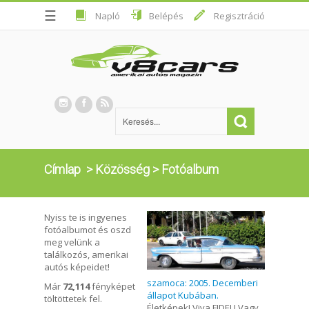
☰
Napló
Belépés
Regisztráció
Címlap
>
Közösség
>
Fotóalbum
Nyiss te is ingyenes
fotóalbumot és oszd
meg velünk a
találkozós, amerikai
autós képeidet!
szamoca: 2005. Decemberi
Már
72,114
fényképet
állapot Kubában.
töltöttetek fel.
Életképek! Viva FIDEL! Vagy