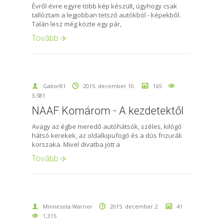
Évről évre egyre több kép készült, úgyhogy csak
tallóztam a legjobban tetsző autókból - képekből.
Talán lesz még közte egy pár,
Tovább
Gabor81
2015. december 10.
165
3,581
NAAF Komárom - A kezdetektől
Avagy az égbe meredő autóhátsók, széles, kilógó
hátsó kerekek, az oldalkipufogó és a dús frizurák
korszaka. Mivel divatba jött a
Tovább
Minnesota Warrior
2015. december 2.
41
1,315