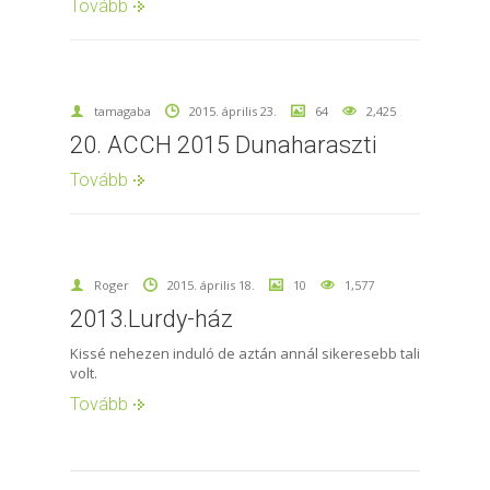
Tovább
tamagaba
2015. április 23.
64
2,425
20. ACCH 2015 Dunaharaszti
Tovább
Roger
2015. április 18.
10
1,577
2013.Lurdy-ház
Kissé nehezen induló de aztán annál sikeresebb tali
volt.
Tovább