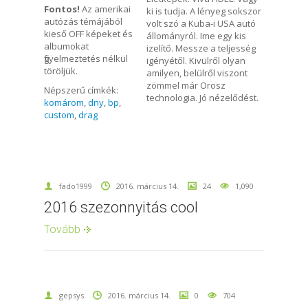
Fontos!
Az amerikai
ki is tudja. A lényeg sokszor
autózás témájából
volt szó a Kuba-i USA autó
kieső OFF képeket és
állományról. Ime egy kis
albumokat
izelítő. Messze a teljesség
figyelmeztetés nélkül
igényétől. Kivülről olyan
töröljük.
amilyen, belülről viszont
zömmel már Orosz
Népszerű címkék:
technologia. Jó nézelődést.
komárom
,
dny
,
bp
,
custom
,
drag
fado1999
2016. március 14.
24
1,090
2016 szezonnyitás cool
Tovább
gepsys
2016. március 14.
0
704