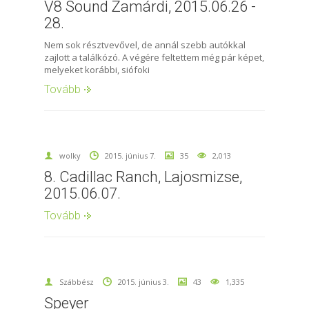
V8 Sound Zamárdi, 2015.06.26 -
28.
Nem sok résztvevővel, de annál szebb autókkal
zajlott a találkózó. A végére feltettem még pár képet,
melyeket korábbi, siófoki
Tovább
wolky
2015. június 7.
35
2,013
8. Cadillac Ranch, Lajosmizse,
2015.06.07.
Tovább
Szábbész
2015. június 3.
43
1,335
Speyer