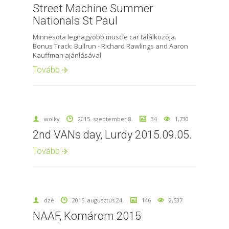
Street Machine Summer
Nationals St Paul
Minnesota legnagyobb muscle car találkozója.
Bonus Track: Bullrun - Richard Rawlings and Aaron
Kauffman ajánlásával
Tovább
wolky
2015. szeptember 8.
34
1,730
2nd VANs day, Lurdy 2015.09.05.
Tovább
dzé
2015. augusztus 24.
146
2,537
NAAF, Komárom 2015