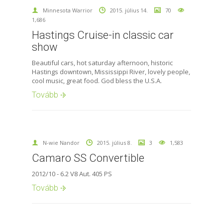
Minnesota Warrior
2015. július 14.
70
1,686
Hastings Cruise-in classic car
show
Beautiful cars, hot saturday afternoon, historic
Hastings downtown, Mississippi River, lovely people,
cool music, great food. God bless the U.S.A.
Tovább
N-wie Nandor
2015. július 8.
3
1,583
Camaro SS Convertible
2012/10 - 6.2 V8 Aut. 405 PS
Tovább