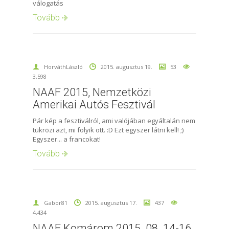
válogatás
Tovább
HorváthLászló
2015. augusztus 19.
53
3,598
NAAF 2015, Nemzetközi
Amerikai Autós Fesztivál
Pár kép a fesztiválról, ami valójában egyáltalán nem
tükrözi azt, mi folyik ott. :D Ezt egyszer látni kell! ;)
Egyszer... a francokat!
Tovább
Gabor81
2015. augusztus 17.
437
4,434
NAAF Komárom 2015. 08. 14-16.