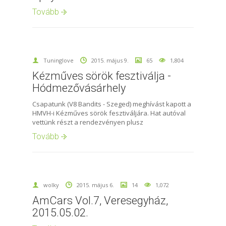
Tovább
Tuninglove
2015. május 9.
65
1,804
Kézműves sörök fesztiválja -
Hódmezővásárhely
Csapatunk (V8 Bandits - Szeged) meghívást kapott a
HMVH-i Kézműves sörök fesztiváljára. Hat autóval
vettünk részt a rendezvényen plusz
Tovább
wolky
2015. május 6.
14
1,072
AmCars Vol.7, Veresegyház,
2015.05.02.