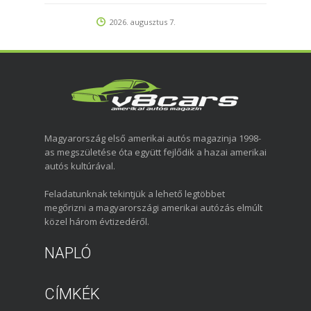
2026. augusztus 7.
Magyarország első amerikai autós magazinja 1998-
as megszületése óta együtt fejlődik a hazai amerikai
autós kultúrával.
Feladatunknak tekintjük a lehető legtöbbet
megőrizni a magyarországi amerikai autózás elmúlt
közel három évtizedéről.
NAPLÓ
CÍMKÉK