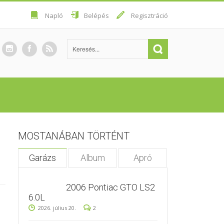
Napló
Belépés
Regisztráció
MOSTANÁBAN TÖRTÉNT
Garázs
Album
Apró
2006 Pontiac GTO LS2
6.0L
2026. július 20.
2