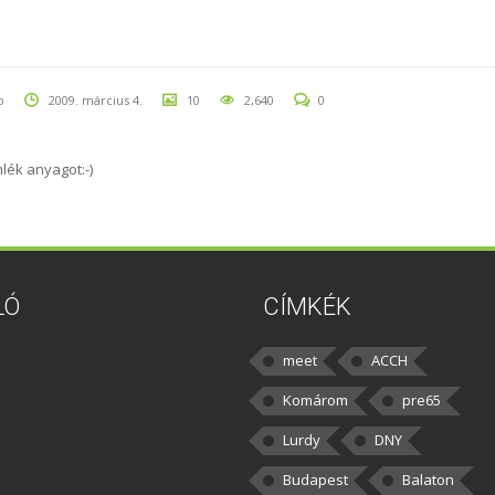
o
2009. március 4.
10
2,640
0
mlék anyagot:-)
LÓ
CÍMKÉK
meet
ACCH
Komárom
pre65
Lurdy
DNY
Budapest
Balaton