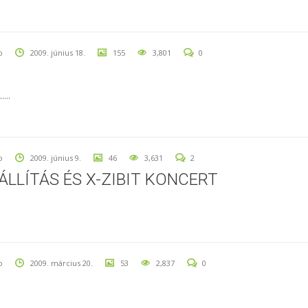
o
2009. június 18.
155
3,801
0
...
o
2009. június 9.
46
3,631
2
LLÍTÁS ÉS X-ZIBIT KONCERT
o
2009. március 20.
53
2,837
0