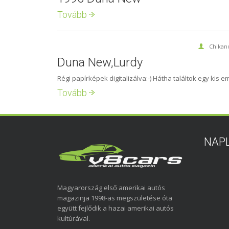
Tovább
Chikan
Duna New,Lurdy
Régi papírképek digitalizálva:-) Hátha találtok egy kis e
Tovább
NAP
Magyarország első amerikai autós
magazinja 1998-as megszületése óta
együtt fejlődik a hazai amerikai autós
kultúrával.