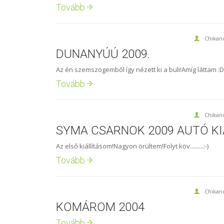
Tovább
Chikan
DUNANYÚÚ 2009.
Az én szemszögemből így nézett ki a buli!Amíg láttam :D..
Tovább
Chikan
SYMA CSARNOK 2009 AUTÓ KIÁ
Az első kiállításom!Nagyon örültem!Folyt köv.........:-)
Tovább
Chikan
KOMÁROM 2004
Tovább