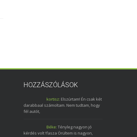
HOZZÁSZÓLÁSOK
kortisz:
Elszúrtam! Én csak két
darabbaal számoltam. Nem tudtam, hogy
fél autót,
Béke:
Tényleg nagyon jó
kérdés volt !fasza Örültem is nagyon,