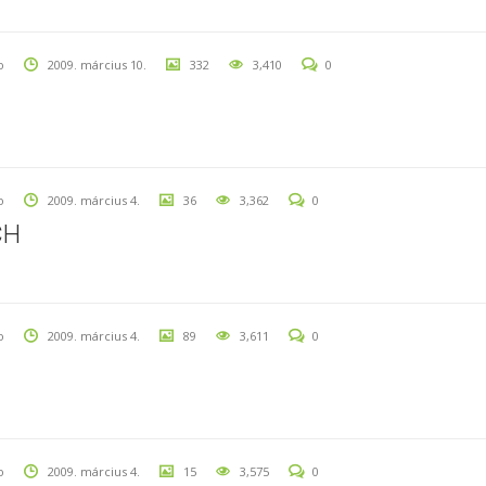
o
2009. március 10.
332
3,410
0
o
2009. március 4.
36
3,362
0
CH
o
2009. március 4.
89
3,611
0
o
2009. március 4.
15
3,575
0