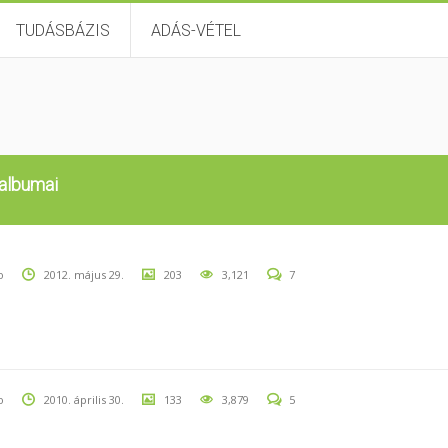
TUDÁSBÁZIS
ADÁS-VÉTEL
 albumai
o
2012. május 29.
203
3,121
7
o
2010. április 30.
133
3,879
5