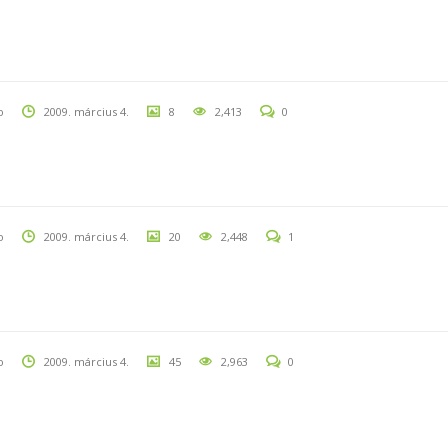
o
2009. március 4.
8
2,413
0
o
2009. március 4.
20
2,448
1
o
2009. március 4.
45
2,963
0