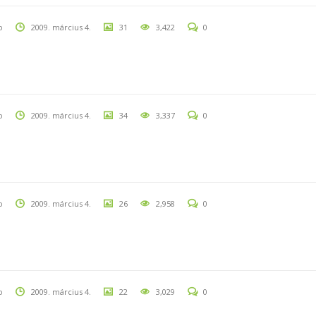
o
2009. március 4.
31
3,422
0
o
2009. március 4.
34
3,337
0
o
2009. március 4.
26
2,958
0
o
2009. március 4.
22
3,029
0