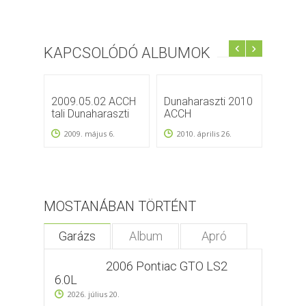
KAPCSOLÓDÓ ALBUMOK
2009.05.02 ACCH
Dunaharaszti 2010
Dunah
tali Dunaharaszti
ACCH
május
2009. május 6.
2010. április 26.
2009
MOSTANÁBAN TÖRTÉNT
Garázs
Album
Apró
2006 Pontiac GTO LS2
6.0L
2026. július 20.