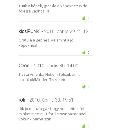
Tutik a képek, gratula a képekhez is de
főleg a vashoz!!!!!
0
kicsiPUNK
- 2010. április 29. 21:12
Gratula a géphez, valamint a jó
képekhez!
0
Cece
- 2010. április 30. 14:00
Tiszta Amerika!Nekem Tetszik amit
csináltok!Minden Tiszteletem!
0
roli
- 2010. április 30. 19:51
tök jó de az a gáz hogy nem tettek fel
minket mert mi 1 ford crown victoriával
voltunk barna szín
0