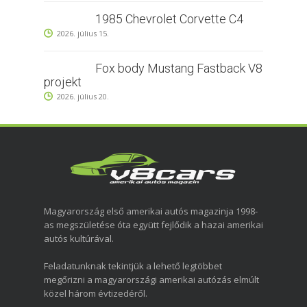
1985 Chevrolet Corvette C4
2026. július 15.
Fox body Mustang Fastback V8
projekt
2026. július 20.
Magyarország első amerikai autós magazinja 1998-
as megszületése óta együtt fejlődik a hazai amerikai
autós kultúrával.
Feladatunknak tekintjük a lehető legtöbbet
megőrizni a magyarországi amerikai autózás elmúlt
közel három évtizedéről.