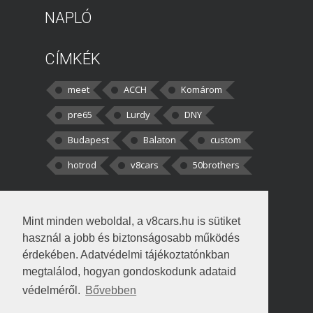
NAPLÓ
CÍMKÉK
meet
ACCH
Komárom
pre65
Lurdy
DNY
Budapest
Balaton
custom
hotrod
v8cars
50brothers
HOZZÁSZÓLÁSOK
Mint minden weboldal, a v8cars.hu is sütiket
kortisz:
Elszúrtam! Én csak két
használ a jobb és biztonságosabb működés
darabbaal számoltam. Nem tudtam, hogy fél autót,
érdekében. Adatvédelmi tájékoztatónkban
megtalálod, hogyan gondoskodunk adataid
Béke:
Tényleg nagyon jó kérdés volt
védelméről.
Bővebben
!fasza Örültem is nagyon, amikor