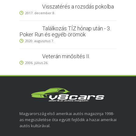
Visszatérés a rozsdás pokolba
2017. december 8.
Találkozás TÍZ hónap után - 3.
Poker Run és egyéb örömök
2020. augusztus 7.
Veterán minősítés II.
2006. július 26.
Magyarország első amerikai autós magazinja 1998-
as megszületése óta együtt fejlődik a hazai amerikai
autós kultúrával.