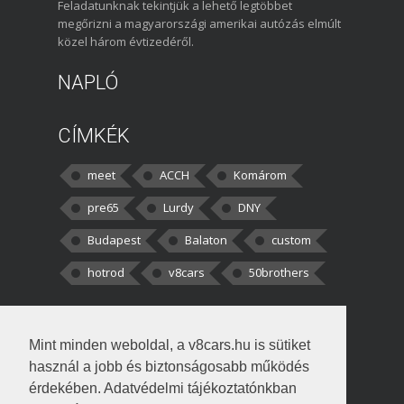
Feladatunknak tekintjük a lehető legtöbbet
megőrizni a magyarországi amerikai autózás elmúlt
közel három évtizedéről.
NAPLÓ
CÍMKÉK
meet
ACCH
Komárom
pre65
Lurdy
DNY
Budapest
Balaton
custom
hotrod
v8cars
50brothers
HOZZÁSZÓLÁSOK
Mint minden weboldal, a v8cars.hu is sütiket
kortisz:
Elszúrtam! Én csak két
használ a jobb és biztonságosabb működés
darabbaal számoltam. Nem tudtam, hogy fél autót,
érdekében. Adatvédelmi tájékoztatónkban