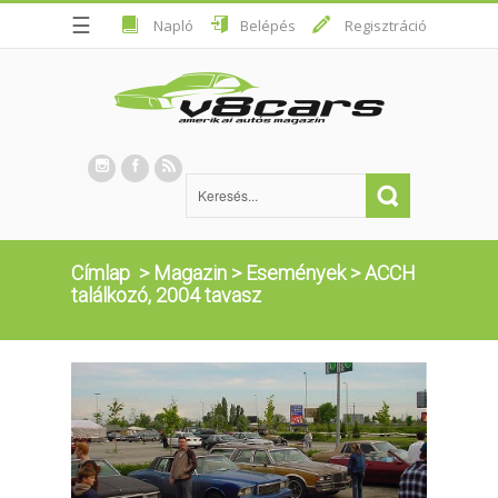
☰
Napló
Belépés
Regisztráció
Címlap
>
Magazin
>
Események
>
ACCH
találkozó, 2004 tavasz