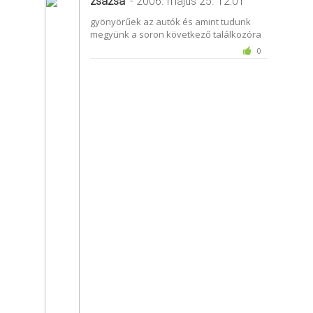
zsazsa
- 2006. május 25. 12:01
gyönyörűek az autók és amint tudunk
megyünk a soron következő találkozóra
0