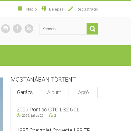
Napló
Belépés
Regisztráció
MOSTANÁBAN TÖRTÉNT
Garázs
Album
Apró
2006 Pontiac GTO LS2 6.0L
2026. július 20.
2
1985 Chevrolet Corvette L98 TPI