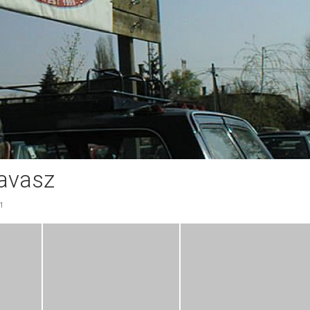
tavasz
1