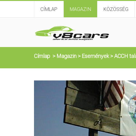
CÍMLAP
MAGAZIN
KÖZÖSSÉG
Címlap
>
Magazin
>
Események
>
ACCH tal