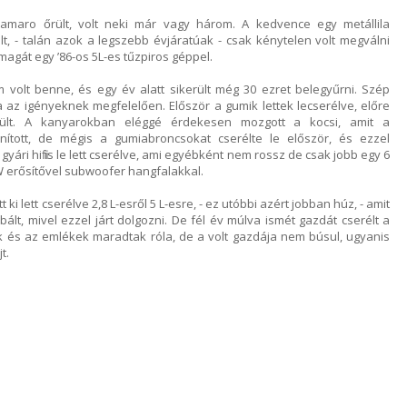
maro őrült, volt neki már vagy három. A kedvence egy metállila
lt, - talán azok a legszebb évjáratúak - csak kénytelen volt megválni
magát egy ’86-os 5L-es tűzpiros géppel.
 volt benne, és egy év alatt sikerült még 30 ezret belegyűrni. Szép
va az igényeknek megfelelően. Először a gumik lettek lecserélve, előre
rült. A kanyarokban eléggé érdekesen mozgott a kocsi, amit a
donított, de mégis a gumiabroncsokat cserélte le először, és ezzel
yári hifi is le lett cserélve, ami egyébként nem rossz de csak jobb egy 6
 erősítővel subwoofer hangfalakkal.
ki lett cserélve 2,8 L-esről 5 L-esre, - ez utóbbi azért jobban húz, - amit
ált, mivel ezzel járt dolgozni. De fél év múlva ismét gazdát cserélt a
ók és az emlékek maradtak róla, de a volt gazdája nem búsul, ugyanis
t.