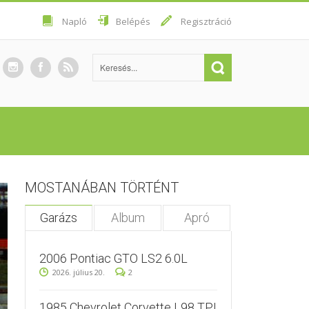
Napló
Belépés
Regisztráció
MOSTANÁBAN TÖRTÉNT
Garázs
Album
Apró
2006 Pontiac GTO LS2 6.0L
2026. július 20.
2
1985 Chevrolet Corvette L98 TPI