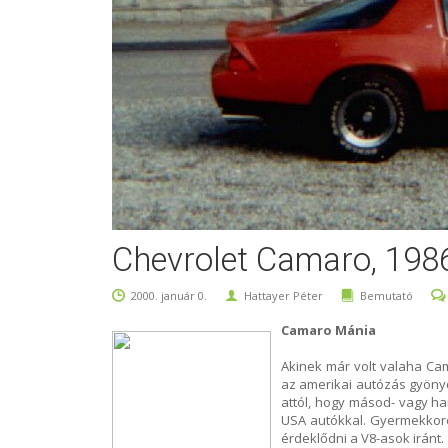
Chevrolet Camaro, 198
2000. január 0.
Hattayer Péter
Bemutató
Camaro Mánia
Akinek már volt valaha Ca
az amerikai autózás gyönyö
attól, hogy másod- vagy ha
USA autókkal. Gyermekkor
érdeklődni a V8-asok iránt.