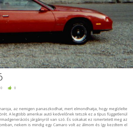
6
0
0
maroja, az nemigen panaszkodhat, mert elmondhatja, hogy megízlelte
rét. A legtöbb amerikai autó kedvelőnek tetszik ez a típus függetlenül
rmadgenerációs járgányról van szó. És sokakat ez ismertetett meg az
omban, nekem is mindig egy Camaro volt az álmom és így kezdtem el