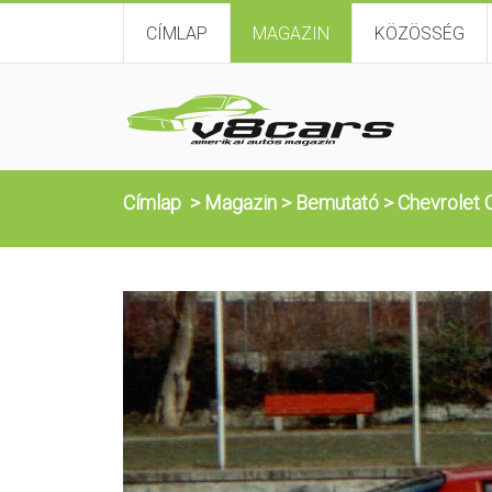
CÍMLAP
MAGAZIN
KÖZÖSSÉG
Címlap
>
Magazin
>
Bemutató
>
Chevrolet 