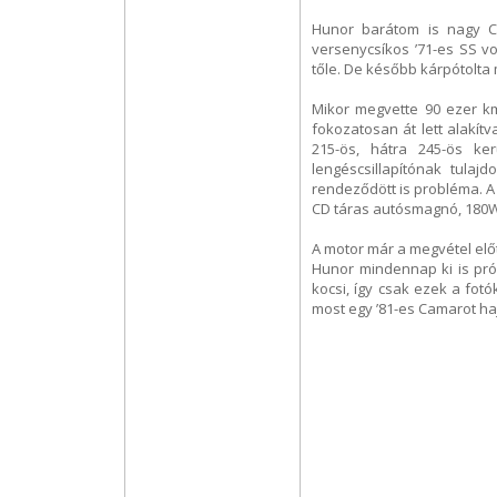
Hunor barátom is nagy Ca
versenycsíkos ’71-es SS vo
tőle. De később kárpótolta 
Mikor megvette 90 ezer km
fokozatosan át lett alakít
215-ös, hátra 245-ös ke
lengéscsillapítónak tulaj
rendeződött is probléma. A g
CD táras autósmagnó, 180W
A motor már a megvétel előtt 
Hunor mindennap ki is prób
kocsi, így csak ezek a fot
most egy ’81-es Camarot haj