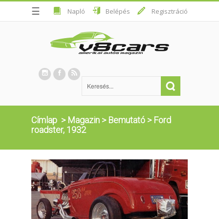
☰
Napló
Belépés
Regisztráció
Címlap
>
Magazin
>
Bemutató
>
Ford
roadster, 1932