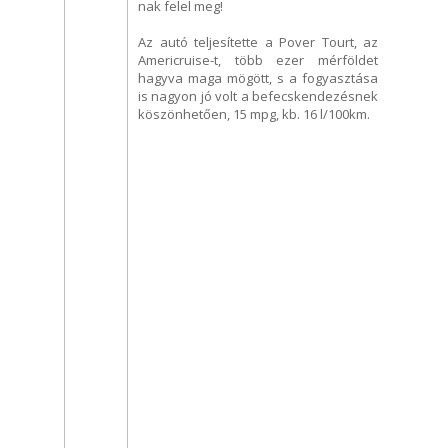
nak felel meg!
Az autó teljesítette a Pover Tourt, az
Americruise-t, több ezer mérföldet
hagyva maga mögött, s a fogyasztása
is nagyon jó volt a befecskendezésnek
köszönhetően, 15 mpg, kb. 16 l/100km.