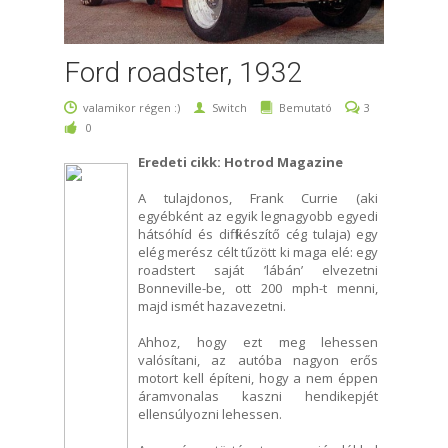
Ford roadster, 1932
valamikor régen :)
Switch
Bemutató
3
0
Eredeti cikk: Hotrod Magazine
A tulajdonos, Frank Currie (aki
egyébként az egyik legnagyobb egyedi
hátsóhíd és diffi készítő cég tulaja) egy
elég merész célt tűzött ki maga elé: egy
roadstert saját ’lábán’ elvezetni
Bonneville-be, ott 200 mph-t menni,
majd ismét hazavezetni.
Ahhoz, hogy ezt meg lehessen
valósítani, az autóba nagyon erős
motort kell építeni, hogy a nem éppen
áramvonalas kaszni hendikepjét
ellensúlyozni lehessen.