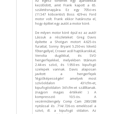
Az egész történet egy ajándékkal
kezdődött, amit Frank kapott a 65.
születésnapjára. Ez egy 705ci-es
(11.547 köbcentis!) Boss 429-es Ford
motor volt. Frank ekkor határozta el,
hogy építtet egy autót a motor köré.
De milyen motor köré épül ez az autó!
Lássuk a részleteket: Greg Davis
építette a Shotgun motort 4.625-ös
furattal, Sonny Bryant 5.250-es löketű
főtengellyel, Crower acél hajtókarokkal,
Venolia dugókkal, és SVO
hengerfejekkel, melyekben titánium
2.44-es szívó, és 1.950-es kipufogó
szelepek vannak. Davis alaposan
javított a hengerfejek
’légzőképességén’ amelyek most
szívóoldalon 431cfm-et,
kipufogóoldalon 341cfm-et szállítanak.
(nagyon magas értékek! ) A
kompresszió 10.5-ös. A
vezérműtengely Comp Cam 280/288
nyitással és .714/.726-os emeléssel a
szívó, ill. a kipufogó oldalon. Az