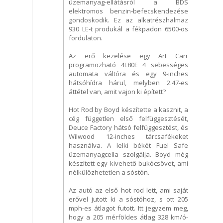
üzemanyag-ellátásról a BDS
elektromos benzin-befecskendezése
gondoskodik. Ez az alkatrészhalmaz
930 LE-t produkál a fékpadon 6500-os
fordulaton.
Az erő kezelése egy Art Carr
programozható 4L80E 4 sebességes
automata váltóra és egy 9-inches
hátsóhídra hárul, melyben 2.47-es
áttétel van, amit vajon ki épített?
Hot Rod by Boyd készítette a kasznit, a
cég független első felfüggesztését,
Deuce Factory hátsó felfüggesztést, és
Wilwood 12-inches tárcsafékeket
használva. A lelki békét Fuel Safe
üzemanyagcella szolgálja. Boyd még
készített egy kivehető bukócsövet, ami
nélkülözhetetlen a sóstón.
Az autó az első hot rod lett, ami saját
erővel jutott ki a sóstóhoz, s ott 205
mph-es átlagot futott. Itt jegyzem meg,
hogy a 205 mérföldes átlag 328 km/ó-