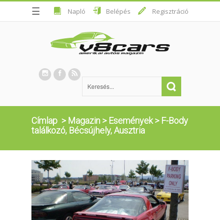
☰
Napló
Belépés
Regisztráció
Címlap
>
Magazin
>
Események
>
F-Body
találkozó, Bécsújhely, Ausztria