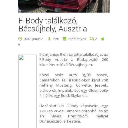
F-Body találkozó,
Bécsújhely, Ausztria
2007. július 2.
Pisti
Események
2
0
!html Június 9-én tartotta találkozóját az
F-Body Austria a Budapesttől 260
kilométerre lévő Bécsújhelyen.
Közel száz autó gyűlt össze,
Camarokon és Firebird-ökön kívül volt
néhány Mustang, Corvette, Jeepek,
pickup-ok, Impalák, sőt egy Oldsmobile
4-4-2 és egy Buick Skylark is.
Hazánkat két F-Body képviselte, egy
1990-es V6-os Camaro Sopronból és az
én ’89-es Firebird-öm, mellyel
Dunakesziről érkeztem.