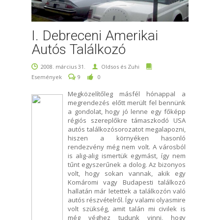
I. Debreceni Amerikai
Autós Találkozó
2008. március 31.
Oldsos és Zuhi
Események
9
0
Megközelítőleg másfél hónappal a
megrendezés előtt merült fel bennünk
a gondolat, hogy jó lenne egy főképp
régiós szereplőkre támaszkodó USA
autós találkozósorozatot megalapozni,
hiszen a környéken hasonló
rendezvény még nem volt. A városból
is alig-alig ismertük egymást, így nem
tűnt egyszerűnek a dolog. Az bizonyos
volt, hogy sokan vannak, akik egy
Komáromi vagy Budapesti találkozó
hallatán már letettek a találkozón való
autós részvételről. Így valami olyasmire
volt szükség, amit talán mi civilek is
még véghez tudunk vinni, hogy