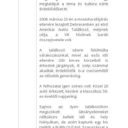
megtaláljuk a téma és kultúra iránti
érdeklődőket itt.
2008. március 22-én a mostoha időjárás
ellenére lezajlott Debrecenben az első
Amerikai Autós Találkozó, melynek
célja, a V8 hívőinek baráti
összejövetele volt.
A találkozó sikere felülmúlta
várakozásunkat, mivel az esős idő
ellenére 200 km-es körzetből is
érkeztek járgányok, ill. szép számmal
akadtak érdeklődők is-a csecsemőtől
az idősebb generációig.
A felhozatal igen színes volt. Közel 20
autó érkezett, kezdve a klasszikus 50-
es évektől napjainkig.
Sajnos az ilyen találkozókon
megszokott látványelemeket
nélkülözni kellett idő és hely
hiányában, de azért kaptunk egy kis
ízelítőt a BURN OUT-ból. Szavazással a