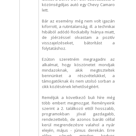
közönségdíjas autó egy Chevy Camaro
lett.
Bár az esemény még nem volt igazán
kiforrott, a rutintalanság, ill. a technikai
hibából adódó Rockabilly hiánya miatt,
de jóérzéssel olvastam a pozitív
visszajelzéseket, bátorítást a
folytatáshoz.
Ezúton szeretném megragadni az
alkalmat, hogy köszönetet mondjak
mindazoknak, akik megtiszteltek
bennünket a részvételükkel, a
támogatóknak és nem utolsó sorban a
cikk közlésének lehetőségéért.
Reméljük a következő buli híre még
több embert megmozgat. Reményeink
szerint a 2. találkozó ettől hosszabb,
programokban jóval gazdagabb,
rendezettebb, de azonos baráti céllal
kerül megrendezésre valahol a nyár
elején, május - június derekán. Erre
előre várunk minden kedves