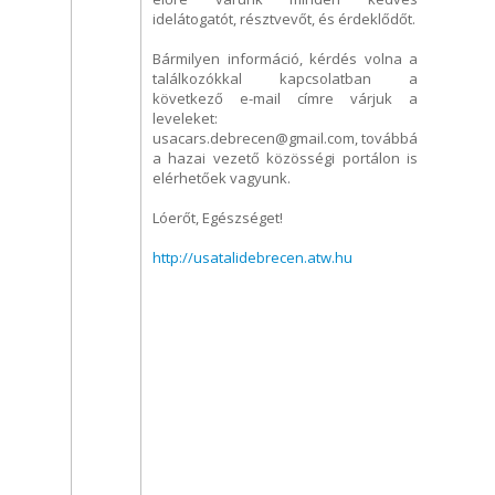
idelátogatót, résztvevőt, és érdeklődőt.
Bármilyen információ, kérdés volna a
találkozókkal kapcsolatban a
következő e-mail címre várjuk a
leveleket:
usacars.debrecen@gmail.com, továbbá
a hazai vezető közösségi portálon is
elérhetőek vagyunk.
Lóerőt, Egészséget!
http://usatalidebrecen.atw.hu