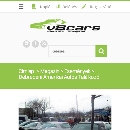
☰
Napló
Belépés
Regisztráció
Címlap
>
Magazin
>
Események
>
I.
Debreceni Amerikai Autós Találkozó