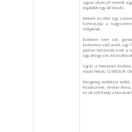
ugyan olyan jól ismerik eg
legalább egy áll leesés.
Nekem ez idén egy custom 5
kontrasztja a nagyszem
világának.
Években nem sok, gondo
kedvemre való autót, egy 1
jobban tetszenek ezek a cs
úgy ahogy van, kéziváltóva
Ugrás a hetvenes évekbe, 
eladó felirat, 12.000 EUR. Ok
Rengeteg említésre méltó 
Roadrunner, stroker Nova, 
és ott volt Kaldy a Novával 