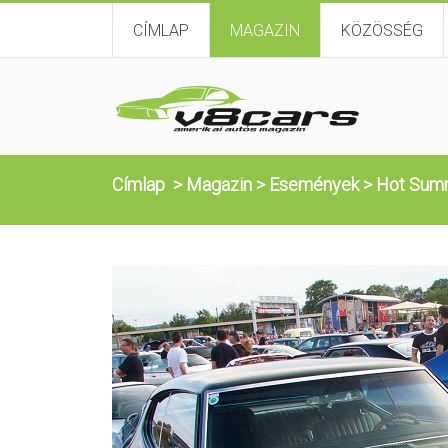
CÍMLAP
MAGAZIN
KÖZÖSSÉG
Címlap
>
Magazin
>
Események
>
Hot Summ