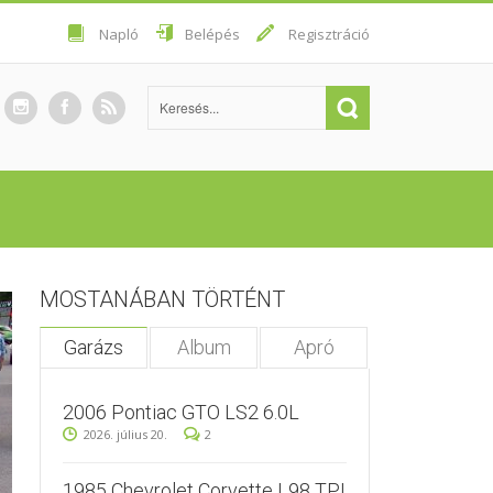
Napló
Belépés
Regisztráció
MOSTANÁBAN TÖRTÉNT
Garázs
Album
Apró
2006 Pontiac GTO LS2 6.0L
2026. július 20.
2
1985 Chevrolet Corvette L98 TPI