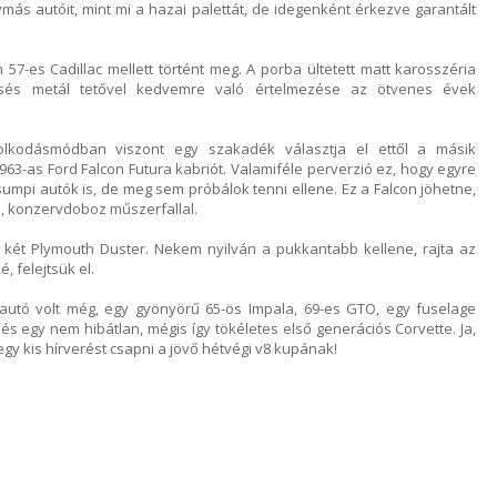
ymás autóit, mint mi a hazai palettát, de idegenként érkezve garantált
7-es Cadillac mellett történt meg. A porba ültetett matt karosszéria
csés metál tetővel kedvemre való értelmezése az ötvenes évek
lkodásmódban viszont egy szakadék választja el ettől a másik
963-as Ford Falcon Futura kabriót. Valamiféle perverzió ez, hogy egyre
umpi autók is, de meg sem próbálok tenni ellene. Ez a Falcon jöhetne,
l, konzervdoboz műszerfallal.
két Plymouth Duster. Nekem nyilván a pukkantabb kellene, rajta az
é, felejtsük el.
autó volt még, egy gyönyörű 65-ös Impala, 69-es GTO, egy fuselage
és egy nem hibátlan, mégis így tökéletes első generációs Corvette. Ja,
egy kis hírverést csapni a jövő hétvégi v8 kupának!