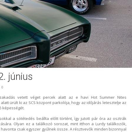
. június
0
zakadás vetett véget percek alatt az e havi Hot Summer Nites
alatt ürült ki az SCS központ parkolója, hogy az időjárás letesztelje az
ó képességét.
kal a sötétedés beállta előtt történt, így jutott pár óra az osztrák
ására. Olyan ez a találkozó sorozat, mint itthon a Lurdy találkozók,
y havonta csak egyszer gyűlnek össze. A résztvevők minden bizonnyal