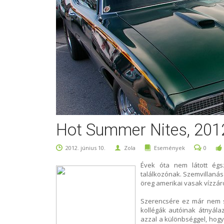
Hot Summer Nites, 2012
2012. június 10.
Zola
Események
0
Évek óta nem látott égs
találkozónak. Szemvillanás 
öreg amerikai vasak vízzár
Szerencsére ez már nem sok
kollégák autóinak átnyálaz
azzal a különbséggel, hog