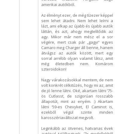
amerikai autókból.
Az élményt ezer, de még tízezer képpel
sem lehet átadni. Nem lehet leírni a
lázt, ami elkap az újabb és újabb autók
láttán, és azt, ahogy megtelítődik az
agy. Mikor már nem mész el a sor
végére, mert csak pár „gagyi” egyes
Camaro meg Charger áll benne, hanem
átvágsz az autók között, mert egy
sorral arrébb olyan valamit látsz, amit
még életedben nem. Komárom
szteroidokon!
Nagy várakozásokkal mentem, de nem
volt konkrét célkitűzés, hogy mi az, amit
de jó lenne látni. Oké, akartam látni ’75-
ös Cutlasst, de szigorúan rosszabb
állapotút, mint az enyém. :) Akartam
látni ’59-es Chevyket, El Caminot is,
ezekből végül szinte minden
karosszériaváltozat megvolt.
Leginkább az ötvenes, hatvanas évek
autóival találkoztunk, ’7x modellekből