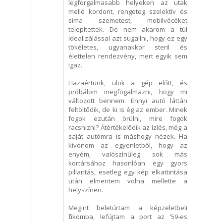
legforgalmasabb helyeken az utak
mellé kordont, rengeteg szelektív és
sima szemetest, mobilvécéket
telepítettek. De nem akarom a túl
idealizálással azt sugallni, hogy ez egy
tökéletes, ugyanakkor steril és
élettelen rendezvény, mert egyik sem
igaz.
Hazaértünk, ülök a gép előtt, és
próbálom megfogalmazni, hogy mi
változott bennem. Ennyi autó láttán
feltöltődik, de ki is ég az ember. Minek
fogok ezután örülni, mire fogok
racsnizni? Átértékelődik az ízlés, még a
saját autómra is máshogy nézek. Ha
kivonom az egyenletből, hogy az
enyém, valószínűleg sok más
kortársához hasonlóan egy gyors
pillantás, esetleg egy kép elkattintása
után elmentem volna mellette a
helyszínen.
Megint beletúrtam a képzeletbeli
fiókomba, lefújtam a port az ’59-es