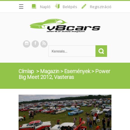
☰
Napló
Belépés
Regisztráció
Címlap
>
Magazin
>
Események
>
Power
Big Meet 2012, Vasteras