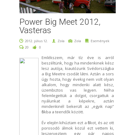
Power Big Meet 2012,
Vasteras
2012. július 12.
Zola
Zola
Események
20
0
Emlékszem, már tíz éve is arról
beszéltünk, hogy ha mindenkinek kész
lesz autója, kiautózunk Svédországba
a Big Meetre csodát látni. Aztán a sors
úgy hozta, hogy évekig nem volt olyan
alkalom, hogy mindenki alatt kész,
üzembiztos vas legyen. Néha
felemlegettük a dolgot, csorgattuk a
nyálunkat a képekre, aztán
mindenkinél bekerült az „egyik nap”
fiókba a teendők között.
Év elején kihúztam ezt a fiókot, és az ott
porosodó álmok közül ezt vettem ki,
leszerveztem egy pár napos