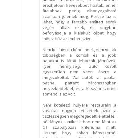
érezhetően kevesebbet hoztak, ennél
fiatalabbak pedig elhanyagolható
számban jelentek meg. Persze az is
lehet, hogy a fentebb említett sorok
végén álltak ezek, és nagyban
befolyásolja a kialakult képet, hogy
mihez húz az ember szíve.
Nem kell hinni a képeimnek, nem voltak
többségben a kombik és a jobb
napokat is látott leharcolt járművek,
ilyen mennyiségű autó között
egyszerűen nem venni észre a
megszokottat. Az autók a patika,
patina, pattant háromszögben
helyezkedtek el, és a létszám szerinti
sorrend is ez volt.
Nem kötelező hülyére restaurálni a
vasakat, nagyon tetszettek azok a
tisztességben megöregedett, élettel teli
példányok, amiket itthon nem látni az
OT szabályozás kritériumai miatt.
Hiszem, hogy sokan kényszerből