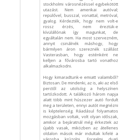
stockholmi városnézéssel egybekötött
utazást. Nem amerikai autóval;
repülővel, busszal, vonattal, metróval,
gyalog. Kérdezték, hogy nem volt-e
rossz érzés, nem éreztük-e
kívülállónak így magunkat, de
egyáltalán nem. Ha most szervezném,
annyit csinálnék máshogy, hogy
bármilyen áron szereznék szállást
Vasterasban, hogy esténként ne
kelljen a fővárosba tartó vonathoz
alkalmazkodni.
Hogy kimaradtunk-e emiatt valamiből?
Biztosan. De mindenki, az is, aki az első
perctől az utolsóig a helyszínen
tartózkodott. A találkozó három napja
alatt több mint húszezer autó fordult
meg a területen, ennyi autót megnézni
is képtelenség. Ráadásul folyamatos
mozgásban voltak, volt olyan időszak,
amikor a bejáratnál még érkeztek az
újabb vasak, miközben az átellenes
oldalon mások már indultak kifelé a
városba krúzolni. Forgalmi dugó