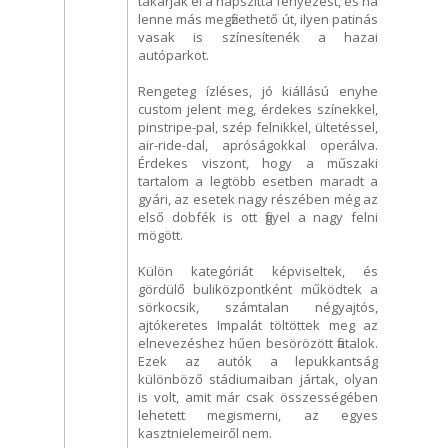
takarják el a napszítta fényezést, és ha
lenne más megfizethető út, ilyen patinás
vasak is színesítenék a hazai
autóparkot.
Rengeteg ízléses, jó kiállású enyhe
custom jelent meg, érdekes színekkel,
pinstripe-pal, szép felnikkel, ültetéssel,
air-ride-dal, apróságokkal operálva.
Érdekes viszont, hogy a műszaki
tartalom a legtöbb esetben maradt a
gyári, az esetek nagy részében még az
első dobfék is ott figyel a nagy felni
mögött.
Külön kategóriát képviseltek, és
gördülő buliközpontként működtek a
sörkocsik, számtalan négyajtós,
ajtókeretes Impalát töltöttek meg az
elnevezéshez hűen besörözött fiatalok.
Ezek az autók a lepukkantság
különböző stádiumaiban jártak, olyan
is volt, amit már csak összességében
lehetett megismerni, az egyes
kasztnielemeiről nem.