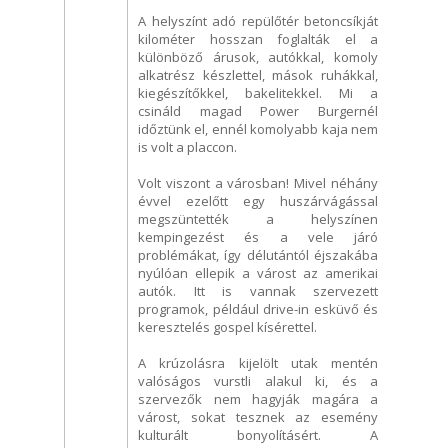
A helyszínt adó repülőtér betoncsíkját
kilométer hosszan foglalták el a
különböző árusok, autókkal, komoly
alkatrész készlettel, mások ruhákkal,
kiegészítőkkel, bakelitekkel. Mi a
csináld magad Power Burgernél
időztünk el, ennél komolyabb kaja nem
is volt a placcon.
Volt viszont a városban! Mivel néhány
évvel ezelőtt egy huszárvágással
megszüntették a helyszínen
kempingezést és a vele járó
problémákat, így délutántól éjszakába
nyúlóan ellepik a várost az amerikai
autók. Itt is vannak szervezett
programok, például drive-in esküvő és
keresztelés gospel kísérettel.
A krúzolásra kijelölt utak mentén
valóságos vurstli alakul ki, és a
szervezők nem hagyják magára a
várost, sokat tesznek az esemény
kulturált bonyolításért. A