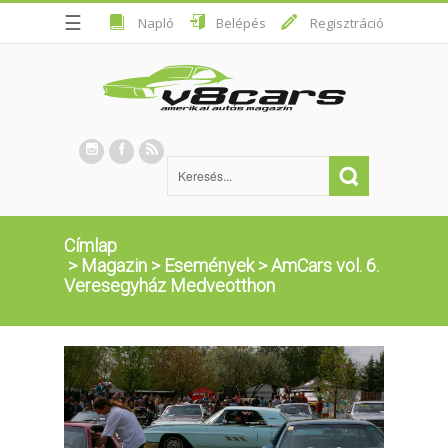
☰
Napló
Belépés
Regisztráció
Címlap
>
Magazin
>
Események
>
AmCars vol. 6.
Veresegyház Medveotthon