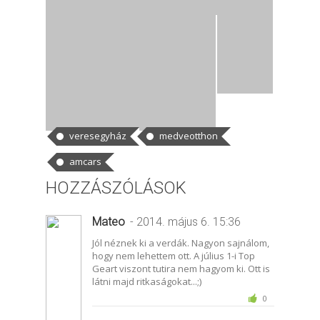
CÍMKÉK
veresegyház
medveotthon
amcars
HOZZÁSZÓLÁSOK
Mateo
- 2014. május 6. 15:36
Jól néznek ki a verdák. Nagyon sajnálom,
hogy nem lehettem ott. A július 1-i Top
Geart viszont tutira nem hagyom ki. Ott is
látni majd ritkaságokat...;)
0