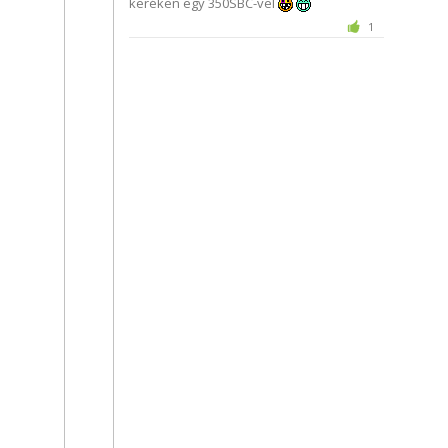
keréken egy 350SBC-vel
1