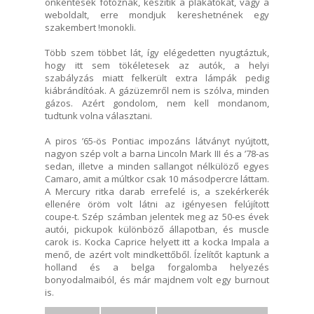
önkéntesek fotóznak, készítik a plakátokat, vagy a
weboldalt, erre mondjuk kereshetnének egy
szakembert !monokli.
Több szem többet lát, így elégedetten nyugtáztuk,
hogy itt sem tökéletesek az autók, a helyi
szabályzás miatt felkerült extra lámpák pedig
kiábrándítóak. A gázüzemről nem is szólva, minden
gázos. Azért gondolom, nem kell mondanom,
tudtunk volna választani.
A piros ’65-ös Pontiac impozáns látványt nyújtott,
nagyon szép volt a barna Lincoln Mark III és a ’78-as
sedan, illetve a minden sallangot nélkülöző egyes
Camaro, amit a múltkor csak 10 másodpercre láttam.
A Mercury ritka darab errefelé is, a szekérkerék
ellenére öröm volt látni az igényesen felújított
coupe-t. Szép számban jelentek meg az 50-es évek
autói, pickupok különböző állapotban, és muscle
carok is. Kocka Caprice helyett itt a kocka Impala a
menő, de azért volt mindkettőből. Ízelítőt kaptunk a
holland és a belga forgalomba helyezés
bonyodalmaiból, és már majdnem volt egy burnout
is.