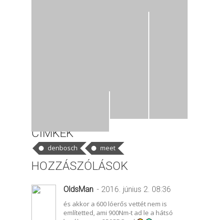
CÍMKÉK
denbosch
meet
HOZZÁSZÓLÁSOK
OldsMan
- 2016. június 2. 08:36
és akkor a 600 lóerős vettét nem is
említetted, ami 900Nm-t ad le a hátsó