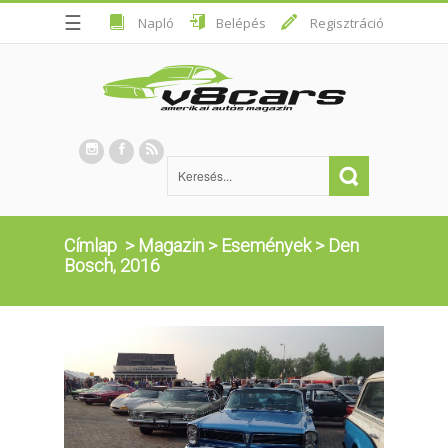
☰
Napló
Belépés
Regisztráció
Címlap
>
Magazin
>
Események
>
Den
Bosch, 2016