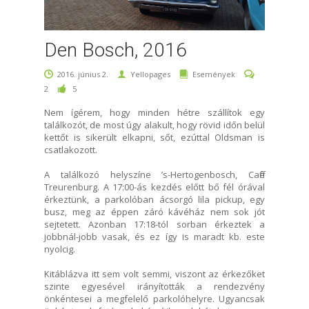
Den Bosch, 2016
2016. június 2.
Yellopages
Események
2
5
Nem ígérem, hogy minden hétre szállítok egy
találkozót, de most úgy alakult, hogy rövid időn belül
kettőt is sikerült elkapni, sőt, ezúttal Oldsman is
csatlakozott.
A találkozó helyszíne ’s-Hertogenbosch, Caffé
Treurenburg. A 17:00-ás kezdés előtt bő fél órával
érkeztünk, a parkolóban ácsorgó lila pickup, egy
busz, meg az éppen záró kávéház nem sok jót
sejtetett. Azonban 17:18-tól sorban érkeztek a
jobbnál-jobb vasak, és ez így is maradt kb. este
nyolcig.
Kitáblázva itt sem volt semmi, viszont az érkezőket
szinte egyesével irányították a rendezvény
önkéntesei a megfelelő parkolóhelyre. Ugyancsak