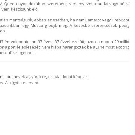
 McQueen nyomdokában szeretnénk versenyezni a budai vagy pécsi
+ vám) készítsünk elő.
egyetlen mentségünk, abban az esetben, ha nem Camarot vagy Firebirdöt
rázsunkban egy Mustang bújik meg. A kevésbé szerencsések pedig
n...
17-én volt pontosan 37 éves. 37 évvel ezelőtt, azon a napon 29 millió
kor a póni leleplezését. Nem hiába harangoztak be a „The most exciting
mercial” szlogennel.
nt típusnevek a gyártó cégek tulajdonát képezik.
 All rights reserved.