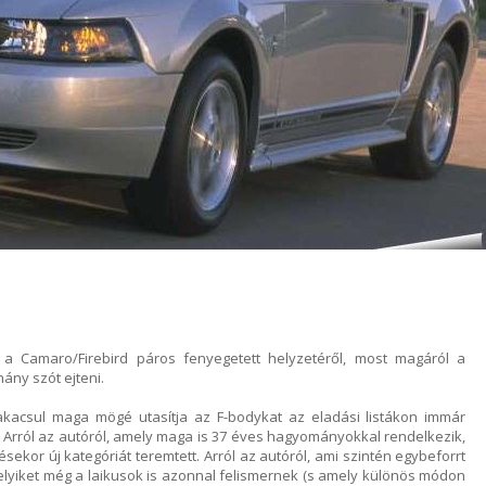
0
m a Camaro/Firebird páros fenyegetett helyzetéről, most magáról a
ány szót ejteni.
akacsul maga mögé utasítja az F-bodykat az eladási listákon immár
Arról az autóról, amely maga is 37 éves hagyományokkal rendelkezik,
ekor új kategóriát teremtett. Arról az autóról, ami szintén egybeforrt
lyiket még a laikusok is azonnal felismernek (s amely különös módon