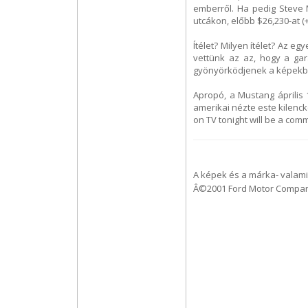
emberről. Ha pedig Steve
utcákon, előbb $26,230-at (
Ítélet? Milyen ítélet? Az 
vettünk az az, hogy a ga
gyönyörködjenek a képekbe
Apropó, a Mustang április 
amerikai nézte este kilenc
on TV tonight will be a com
A képek és a márka- valami
Â©2001 Ford Motor Company.