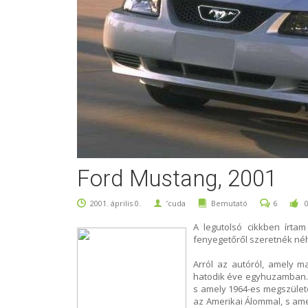
Ford Mustang, 2001
2001. április 0.
’cuda
Bemutató
6
A legutolsó cikkben írta
fenyegetőről szeretnék néh
Arról az autóról, amely m
hatodik éve egyhuzamban. 
s amely 1964-es megszületés
az Amerikai Álommal, s ame