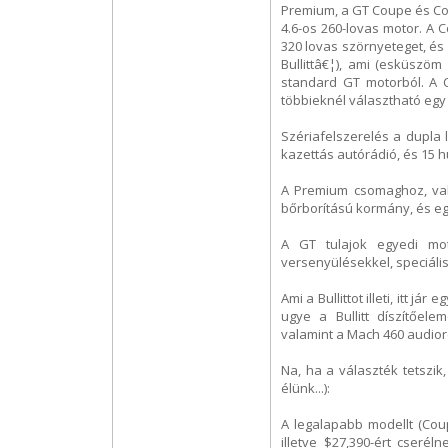
Premium, a GT Coupe és Con
4.6-os 260-lovas motor. A
320 lovas szörnyeteget, és
Bullittâ€¦), ami (esküszö
standard GT motorból. A C
többieknél választható eg
Szériafelszerelés a dupla 
kazettás autórádió, és 15 h
A Premium csomaghoz, vala
bőrborítású kormány, és eg
A GT tulajok egyedi mot
versenyülésekkel, speciális
Ami a Bullittot illeti, itt j
ugye a Bullitt díszítőel
valamint a Mach 460 audior
Na, ha a választék tetszik
élünk...):
A legalapabb modellt (Coup
illetve $27,390-ért cserél