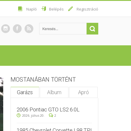
Napló
Belépés
Regisztráció
MOSTANÁBAN TÖRTÉNT
Garázs
Album
Apró
2006 Pontiac GTO LS2 6.0L
2026. július 20.
2
1985 Chevrolet Corvette L98 TPI