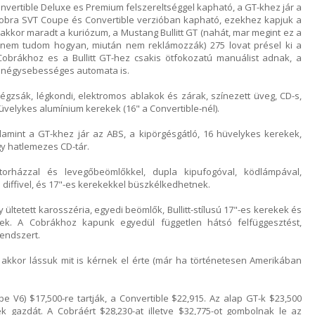
vertible Deluxe es Premium felszereltséggel kapható, a GT-khez jár a
 Cobra SVT Coupe és Convertible verzióban kapható, ezekhez kapjuk a
 akkor maradt a kuriózum, a Mustang Bullitt GT (nahát, mar megint ez a
m nem tudom hogyan, miután nem reklámozzák) 275 lovat présel ki a
obrákhoz es a Bullitt GT-hez csakis ötfokozatú manuálist adnak, a
y négysebességes automata is.
légzsák, légkondi, elektromos ablakok és zárak, színezett üveg, CD-s,
üvelykes alumínium kerekek (16" a Convertible-nél).
mint a GT-khez jár az ABS, a kipörgésgátló, 16 hüvelykes kerekek,
y hatlemezes CD-tár.
orházzal és levegőbeömlőkkel, dupla kipufogóval, ködlámpával,
 diffivel, és 17"-es kerekekkel büszkélkedhetnek.
ár egy ültetett karosszéria, egyedi beömlők, Bullitt-stílusú 17"-es kerekek és
emek. A Cobrákhoz kapunk egyedül független hátsó felfüggesztést,
endszert.
, akkor lássuk mit is kérnek el érte (már ha történetesen Amerikában
e V6) $17,500-re tartják, a Convertible $22,915. Az alap GT-k $23,500
nek gazdát. A Cobráért $28,230-at illetve $32,775-ot gombolnak le az