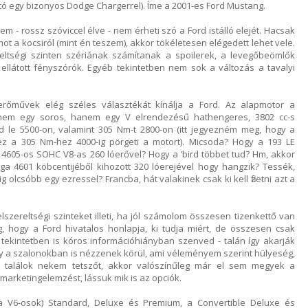
ó egy bizonyos Dodge Chargerrel). Íme a 2001-es Ford Mustang.
em - rossz szóviccel élve - nem érheti szó a Ford istálló elejét. Hacsak
ot a kocsiról (mint én teszem), akkor tökéletesen elégedett lehet vele.
eltségi szinten szériának számítanak a spoilerek, a levegőbeömlők
 ellátott fényszórók. Egyéb tekintetben nem sok a változás a tavalyi
erőművek elég széles választékát kínálja a Ford. Az alapmotor a
 nem egy soros, hanem egy V elrendezésű hathengeres, 3802 cc-s
d le 5500-on, valamint 305 Nm-t 2800-on (itt jegyezném meg, hogy a
ez a 305 Nm-hez 4000-ig pörgeti a motort). Micsoda? Hogy a 193 LE
4605-os SOHC V8-as 260 lóerővel? Hogy a ’bird többet tud? Hm, akkor
a 4601 köbcentijéből kihozott 320 lóerejével hogy hangzik? Tessék,
olcsóbb egy ezressel? Francba, hát valakinek csak ki kell fizetni azt a
lszereltségi szinteket illeti, ha jól számolom összesen tizenkettő van
g, hogy a Ford hivatalos honlapja, ki tudja miért, de összesen csak
 tekintetben is kóros információhiányban szenved - talán így akarják
y a szalonokban is nézzenek körül, ami véleményem szerint hülyeség,
találok nekem tetszőt, akkor valószínűleg már el sem megyek a
marketingelemzést, lássuk mik is az opciók.
 V6-osok) Standard, Deluxe és Premium, a Convertible Deluxe és