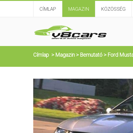
CÍMLAP
MAGAZIN
KÖZÖSSÉG
Címlap
>
Magazin
>
Bemutató
>
Ford Must