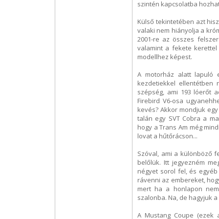
szintén kapcsolatba hozhat
Külső tekintetében azt hisz
valaki nem hiányolja a króm
2001-re az összes felszer
valamint a fekete kerettel
modellhez képest.
A motorház alatt lapuló 
kezdetiekkel ellentétben
szépség, ami 193 lóerőt a
Firebird V6-osa ugyanehh
kevés? Akkor mondjuk egy 
talán egy SVT Cobra a mag
hogy a Trans Am még mindig 
lovat a hűtőrácson...
Szóval, ami a különböző fe
belőlük. Itt jegyezném me
négyet sorol fel, és egyéb
rávenni az embereket, hog
mert ha a honlapon nem 
szalonba. Na, de hagyjuk a 
A Mustang Coupe (ezek a