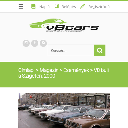
☰
Napló
Belépés
Regisztráció
Címlap
>
Magazin
>
Események
>
V8 buli
a Szigeten, 2000