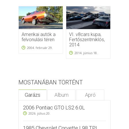
Amerikai autók a
VI. v8cars kupa,
I. V8 
felvonulási téren
Fertőszentmiklós,
1999
2014
2004. február 29.
1999
2014. június 18.
MOSTANÁBAN TÖRTÉNT
Garázs
Album
Apró
2006 Pontiac GTO LS2 6.0L
2026. július 20.
1985 Chevrolet Corvette L98 TPI