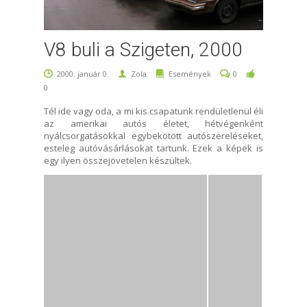
V8 buli a Szigeten, 2000
2000. január 0.
Zola
Események
0
0
Tél ide vagy oda, a mi kis csapatunk rendületlenül éli
az amerikai autós életet, hétvégenként
nyálcsorgatásokkal egybekötött autószereléseket,
esteleg autóvásárlásokat tartunk. Ezek a képek is
egy ilyen összejövetelen készültek.