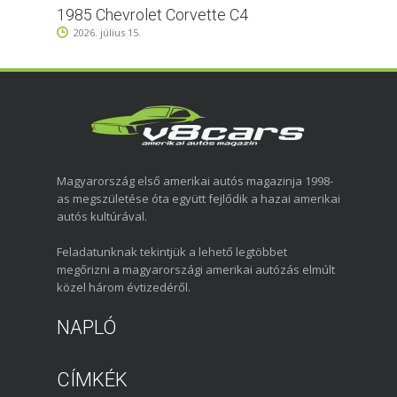
1985 Chevrolet Corvette C4
2026. július 15.
Magyarország első amerikai autós magazinja 1998-
as megszületése óta együtt fejlődik a hazai amerikai
autós kultúrával.
Feladatunknak tekintjük a lehető legtöbbet
megőrizni a magyarországi amerikai autózás elmúlt
közel három évtizedéről.
NAPLÓ
CÍMKÉK