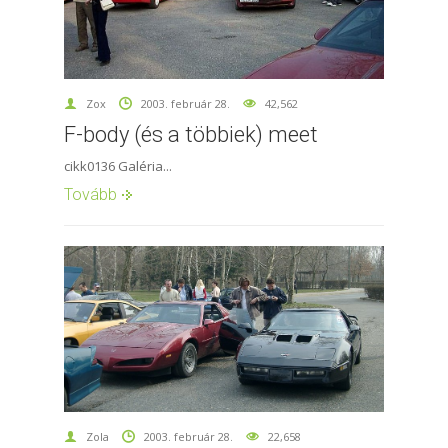
Zox
2003. február 28.
42,562
F-body (és a többiek) meet
cikk0136 Galéria...
Tovább
Zola
2003. február 28.
22,658