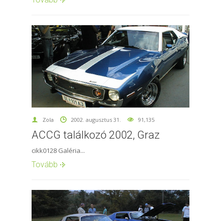
Zola
2002. augusztus 31.
91,135
ACCG találkozó 2002, Graz
cikk0128 Galéria...
Tovább