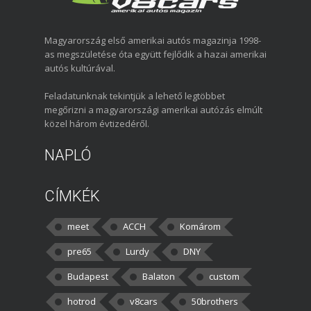
Magyarország első amerikai autós magazinja 1998-
as megszületése óta együtt fejlődik a hazai amerikai
autós kultúrával.
Feladatunknak tekintjük a lehető legtöbbet
megőrizni a magyarországi amerikai autózás elmúlt
közel három évtizedéről.
NAPLÓ
CÍMKÉK
meet
ACCH
Komárom
pre65
Lurdy
DNY
Budapest
Balaton
custom
hotrod
v8cars
50brothers