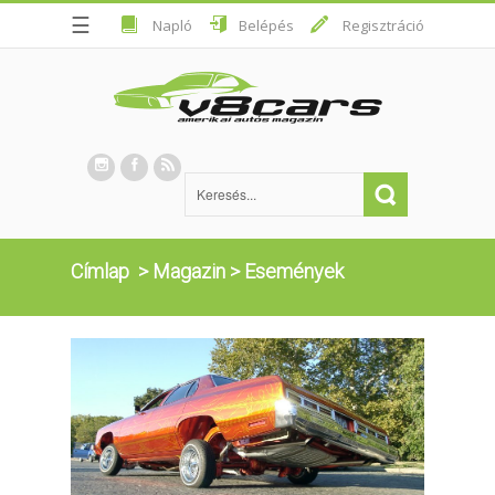
☰
Napló
Belépés
Regisztráció
Címlap
>
Magazin
>
Események