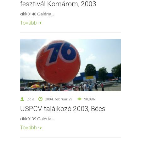
fesztivál Komárom, 2003
cikk0140 Galéria...
Tovább
Zola
2004. február 29.
90,086
USPCV találkozó 2003, Bécs
cikk0139 Galéria...
Tovább