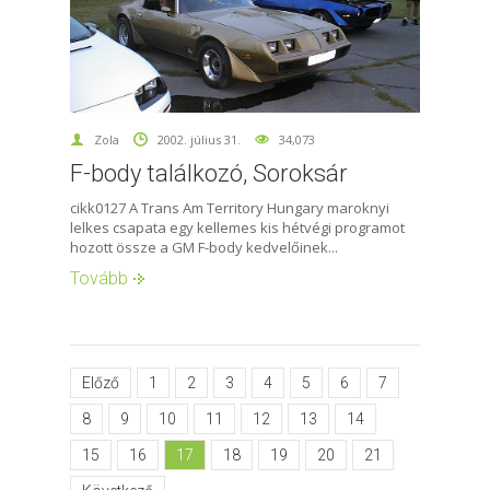
Zola
2002. július 31.
34,073
F-body találkozó, Soroksár
cikk0127 A Trans Am Territory Hungary maroknyi
lelkes csapata egy kellemes kis hétvégi programot
hozott össze a GM F-body kedvelőinek...
Tovább
Előző
1
2
3
4
5
6
7
8
9
10
11
12
13
14
15
16
17
18
19
20
21