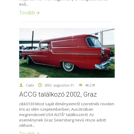
eső...
Tovább
Csabi
2002. augusztus 31.
48,278
ACCG találkozó 2002, Graz
cikk0130 Most saját élményeimről szeretnék röviden
írni az idén szeptemberben, Ausztriában
megrendezett USA AUTÃ“ találkozóról. Az
eseménynek Graz Seiersberg nevű része adott
otthont...
Tovább