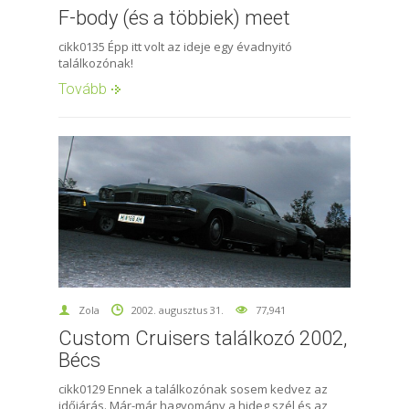
F-body (és a többiek) meet
cikk0135 Épp itt volt az ideje egy évadnyitó
találkozónak!
Tovább
Zola
2002. augusztus 31.
77,941
Custom Cruisers találkozó 2002,
Bécs
cikk0129 Ennek a találkozónak sosem kedvez az
időjárás. Már-már hagyomány a hideg szél és az