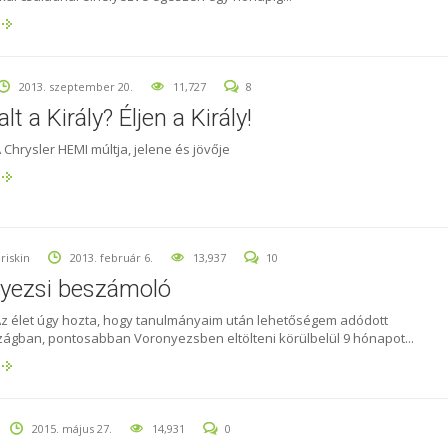
2013. szeptember 20.
11,727
8
t a Király? Éljen a Király!
 Chrysler HEMI múltja, jelene és jövője
riskin
2013. február 6.
13,937
10
yezsi beszámoló
Az élet úgy hozta, hogy tanulmányaim után lehetőségem adódott
ágban, pontosabban Voronyezsben eltölteni körülbelül 9 hónapot...
2015. május 27.
14,931
0