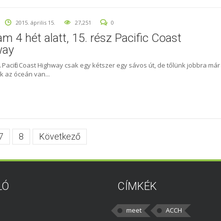
2015. április 15.
27,251
0
am 4 hét alatt, 15. rész Pacific Coast
way
 Pacific Coast Highway csak egy kétszer egy sávos út, de tőlünk jobbra már
k az óceán van...
7
8
Következő
LÓ
CÍMKÉK
meet
ACCH