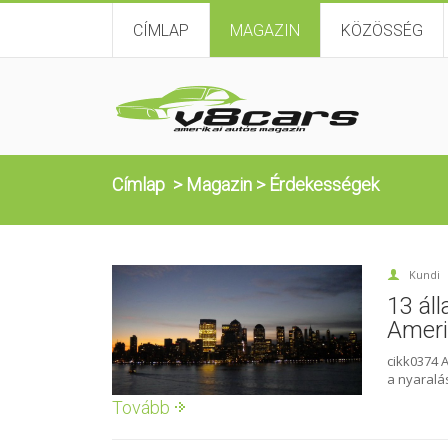
CÍMLAP
MAGAZIN
KÖZÖSSÉG
Címlap
>
Magazin
>
Érdekességek
Kundi
13 áll
Amer
cikk0374 
a nyaralás
Tovább