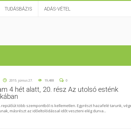
TUDÁSBÁZIS
ADÁS-VÉTEL
2015. június 27.
19,488
0
am 4 hét alatt, 20. rész Az utolsó esténk
ikában
A repülőút több szempontból is kellemetlen. Egyrészt hazafelé tarunk, vég
nak, másrészt az időeltolódással időt veszteni elég durva...