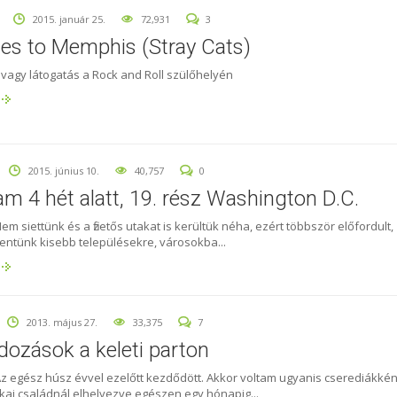
2015. január 25.
72,931
3
les to Memphis (Stray Cats)
avagy látogatás a Rock and Roll szülőhelyén
2015. június 10.
40,757
0
am 4 hét alatt, 19. rész Washington D.C.
em siettünk és a fizetős utakat is kerültük néha, ezért többször előfordult,
ntünk kisebb településekre, városokba...
2013. május 27.
33,375
7
dozások a keleti parton
Az egész húsz évvel ezelőtt kezdődött. Akkor voltam ugyanis cserediákkén
kai családnál elhelyezve egészen egy hónapig...