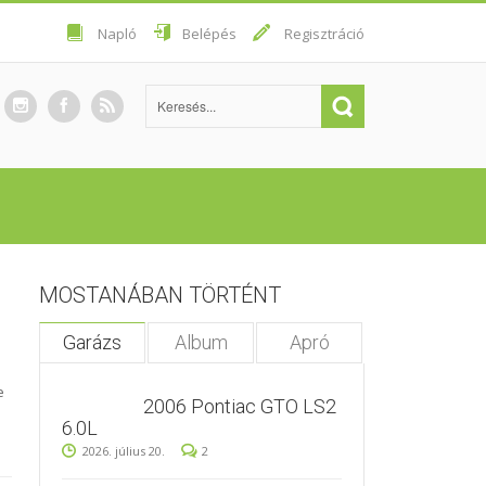
Napló
Belépés
Regisztráció
MOSTANÁBAN TÖRTÉNT
Garázs
Album
Apró
e
2006 Pontiac GTO LS2
6.0L
2026. július 20.
2