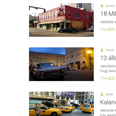
kortisz
18 Mi
cikk0366 
Tovább
Kundi
13 áll
cikk0369 N
hogy beme
Tovább
attish
Kalan
cikk0349 
egy ameri