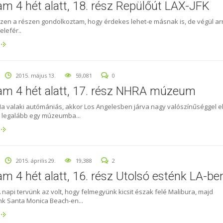
lam 4 hét alatt, 18. rész Repülőút LAX-JFK
Ezen a részen gondolkoztam, hogy érdekes lehet-e másnak is, de végül ar
elefér..
2015. május 13.
59,081
0
lam 4 hét alatt, 17. rész NHRA múzeum
Ha valaki autómániás, akkor Los Angelesben járva nagy valószínűséggel e
 legalább egy múzeumba...
2015. április 29.
19,388
2
am 4 hét alatt, 16. rész Utolsó esténk LA-be
 napi tervünk az volt, hogy felmegyünk kicsit észak felé Malibura, majd
nk Santa Monica Beach-en...