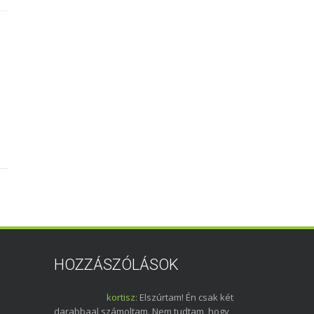
HOZZÁSZÓLÁSOK
kortisz:
Elszúrtam! Én csak két
darabbaal számoltam. Nem tudtam, hogy