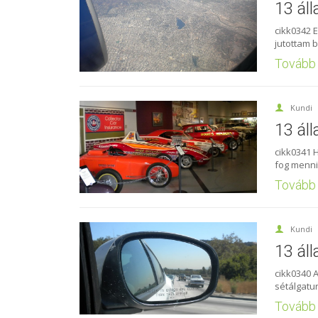
13 ál
cikk0342 
jutottam b
Tovább
Kundi
13 ál
cikk0341 
fog menni
Tovább
Kundi
13 áll
cikk0340 A
sétálgatu
Tovább