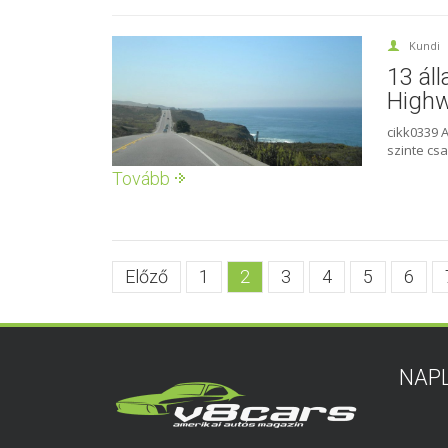
Kundi
13 áll
High
cikk0339 A
szinte csa
Tovább
Előző
1
2
3
4
5
6
NAP