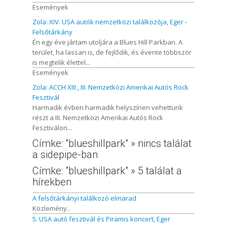
Események
Zola: XIV. USA autók nemzetközi találkozója, Eger -
Felsőtárkány
Én egy éve jártam utoljára a Blues Hill Parkban. A
terület, ha lassan is, de fejlődik, és évente többször
is megtelik élettel...
Események
Zola: ACCH XIII., III. Nemzetközi Amerikai Autós Rock
Fesztivál
Harmadik évben harmadik helyszínen vehettünk
részt a III. Nemzetközi Amerikai Autós Rock
Fesztiválon...
Címke: "blueshillpark" » nincs találat
a sidepipe-ban
Címke: "blueshillpark" » 5 találat a
hírekben
A felsőtárkányi találkozó elmarad
Közlemény..
5. USA autó fesztivál és Piramis koncert, Eger