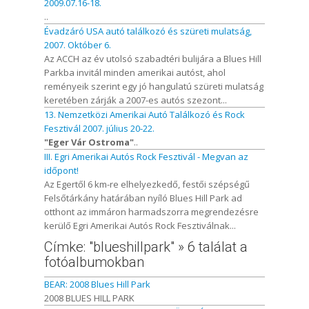
2009.07.16-18.
..
Évadzáró USA autó találkozó és szüreti mulatság,
2007. Október 6.
Az ACCH az év utolsó szabadtéri bulijára a Blues Hill
Parkba invitál minden amerikai autóst, ahol
reményeik szerint egy jó hangulatú szüreti mulatság
keretében zárják a 2007-es autós szezont...
13. Nemzetközi Amerikai Autó Találkozó és Rock
Fesztivál 2007. július 20-22.
"Eger Vár Ostroma"
..
III. Egri Amerikai Autós Rock Fesztivál - Megvan az
időpont!
Az Egertől 6 km-re elhelyezkedő, festői szépségű
Felsőtárkány határában nyíló Blues Hill Park ad
otthont az immáron harmadszorra megrendezésre
kerülő Egri Amerikai Autós Rock Fesztiválnak...
Címke: "blueshillpark" » 6 találat a
fotóalbumokban
BEAR: 2008 Blues Hill Park
2008 BLUES HILL PARK