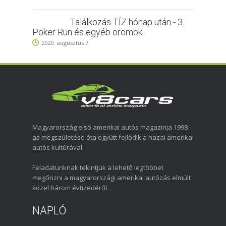
Találkozás TÍZ hónap után - 3.
Poker Run és egyéb örömök
2020. augusztus 7.
Magyarország első amerikai autós magazinja 1998-
as megszületése óta együtt fejlődik a hazai amerikai
autós kultúrával.
Feladatunknak tekintjük a lehető legtöbbet
megőrizni a magyarországi amerikai autózás elmúlt
közel három évtizedéről.
NAPLÓ