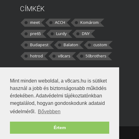
CÍMKÉK
meet
ACCH
Komárom
pre65
Lurdy
DNY
Budapest
Balaton
custom
hotrod
v8cars
50brothers
HOZZÁSZÓLÁSOK
Mint minden weboldal, a v8cars.hu is sütiket
kortisz:
Elszúrtam! Én csak két
használ a jobb és biztonságosabb működés
darabbaal számoltam. Nem tudtam, hogy fél autót,
érdekében. Adatvédelmi tájékoztatónkban
megtalálod, hogyan gondoskodunk adataid
Béke:
Tényleg nagyon jó kérdés volt
védelméről.
Bővebben
!fasza Örültem is nagyon, amikor
Értem
Copyright © 1998-2026 v8cars.hu
T
|
|
Szerzői jogok