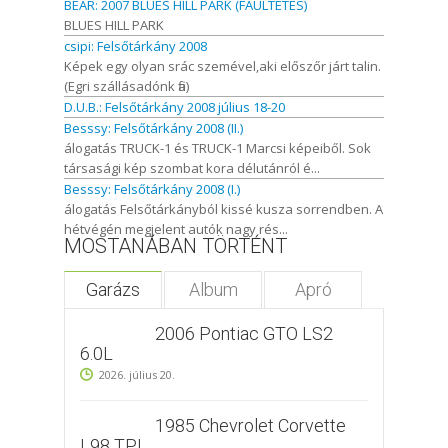
BEAR: 2007 BLUES HILL PARK (FAÜLTETÉS)
BLUES HILL PARK
csipi: Felsőtárkány 2008
Képek egy olyan srác szemével,aki előszőr járt talin.
(Egri szállásadónk fia)
D.U.B.: Felsőtárkány 2008 július 18-20
Besssy: Felsőtárkány 2008 (II.)
álogatás TRUCK-1 és TRUCK-1 Marcsi képeiből. Sok
társasági kép szombat kora délutánról é...
Besssy: Felsőtárkány 2008 (I.)
álogatás Felsőtárkányból kissé kusza sorrendben. A
hétvégén megjelent autók nagy rés...
MOSTANÁBAN TÖRTÉNT
Garázs
Album
Apró
2006 Pontiac GTO LS2
6.0L
2026. július 20.
1985 Chevrolet Corvette
L98 TPI