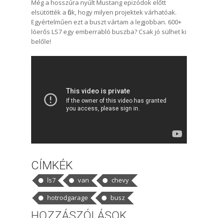
Még a hosszúra nyúlt Mustang epizódok előtt
elsütötték a fiúk, hogy milyen projektek várhatóak.
Egyértelműen ezt a buszt vártam a legjobban. 600+
lóerős LS7 egy emberrabló buszba? Csak jó sülhet ki
belőle!
CÍMKÉK
ls7
van
chevy
hotrodgarage
busz
HOZZÁSZÓLÁSOK