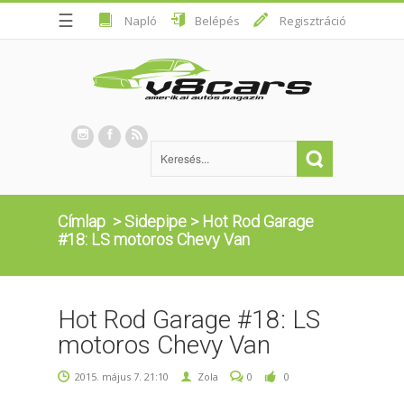
☰
Napló
Belépés
Regisztráció
Címlap
>
Sidepipe
>
Hot Rod Garage
#18: LS motoros Chevy Van
Hot Rod Garage #18: LS
motoros Chevy Van
2015. május 7. 21:10
Zola
0
0