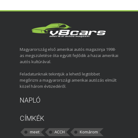
Magyarország első amerikai autós magazinja 1998-
as megszületése óta együtt fejlődik a hazai amerikai
autós kultúrával.
Feladatunknak tekintjük a lehető legtöbbet
megőrizni a magyarországi amerikai autózás elmúlt
közel három évtizedéről.
NAPLÓ
CÍMKÉK
meet
ACCH
Komárom