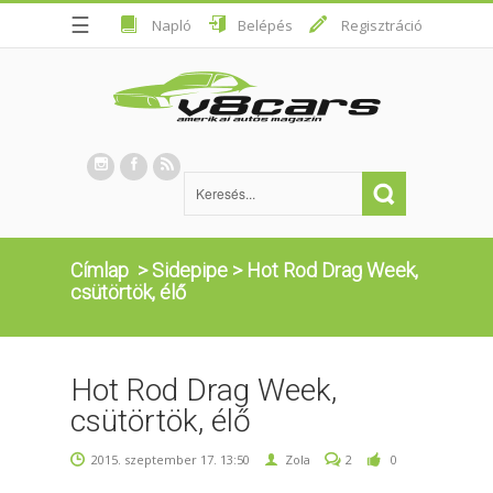
☰
Napló
Belépés
Regisztráció
Címlap
>
Sidepipe
>
Hot Rod Drag Week,
csütörtök, élő
Hot Rod Drag Week,
csütörtök, élő
2015. szeptember 17. 13:50
Zola
2
0