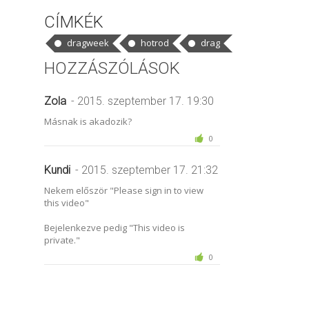
CÍMKÉK
dragweek
hotrod
drag
HOZZÁSZÓLÁSOK
Zola
- 2015. szeptember 17. 19:30
Másnak is akadozik?
0
Kundi
- 2015. szeptember 17. 21:32
Nekem először "Please sign in to view
this video"
Bejelenkezve pedig "This video is
private."
0