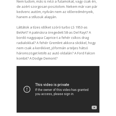
Nem tudom, más is nézi a futamokat, vagy csak én,
de azért szorgosan posztolom. Nekem már van pár
kedvenc autóm, nyilván nem az időeredményeik,
hanem a stílusuk alapján.
Láttátok a tízes időket szóró turbo LS 1953-as
BelAirt? A patinásra öregedett 58-as Del Rayt? A
bordó nagypapa Caprice-t a fehér csíkos drag
radialokkal? A fehér Gremlint akkora slickkel, hogy
nem csak a kerékívet, jóformán a teljes hátsó
háromszöget kitölti az autó oldalán? A Ford Falcon
kombit? A Dodge Demont?