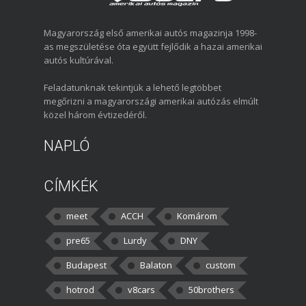
Magyarország első amerikai autós magazinja 1998-
as megszületése óta együtt fejlődik a hazai amerikai
autós kultúrával.
Feladatunknak tekintjük a lehető legtöbbet
megőrizni a magyarországi amerikai autózás elmúlt
közel három évtizedéről.
NAPLÓ
CÍMKÉK
meet
ACCH
Komárom
pre65
Lurdy
DNY
Budapest
Balaton
custom
hotrod
v8cars
50brothers