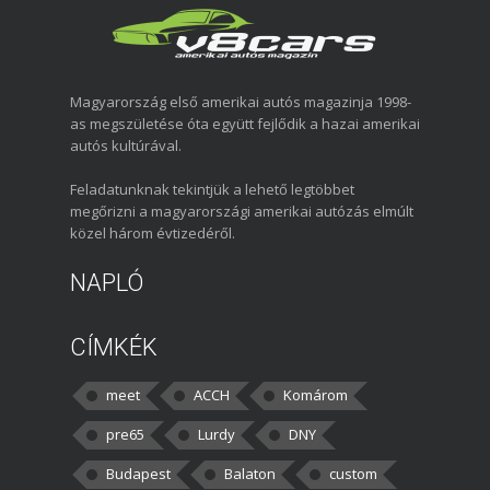
Magyarország első amerikai autós magazinja 1998-
as megszületése óta együtt fejlődik a hazai amerikai
autós kultúrával.
Feladatunknak tekintjük a lehető legtöbbet
megőrizni a magyarországi amerikai autózás elmúlt
közel három évtizedéről.
NAPLÓ
CÍMKÉK
meet
ACCH
Komárom
pre65
Lurdy
DNY
Budapest
Balaton
custom