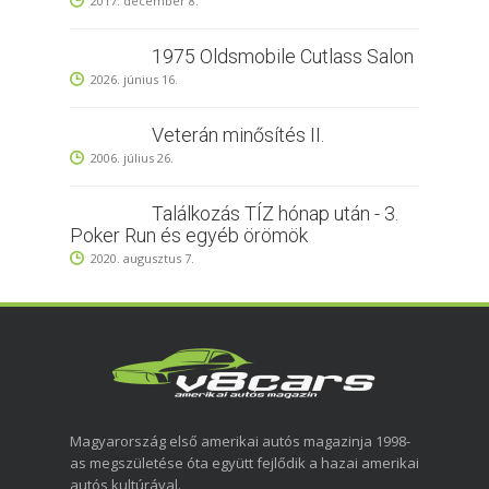
2017. december 8.
1975 Oldsmobile Cutlass Salon
2026. június 16.
Veterán minősítés II.
2006. július 26.
Találkozás TÍZ hónap után - 3.
Poker Run és egyéb örömök
2020. augusztus 7.
Magyarország első amerikai autós magazinja 1998-
as megszületése óta együtt fejlődik a hazai amerikai
autós kultúrával.