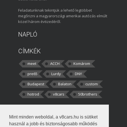
Feladatunknak tekintjük a lehető legtöbbet
megőrizni a magyarországi amerikai autózás elmúlt
közel három évtizedéről.
NAPLÓ
CÍMKÉK
meet
ACCH
Komárom
pre65
Lurdy
DNY
Budapest
Balaton
custom
hotrod
v8cars
50brothers
HOZZÁSZÓLÁSOK
Mint minden weboldal, a v8cars.hu is sütiket
kortisz:
Elszúrtam! Én csak két
használ a jobb és biztonságosabb működés