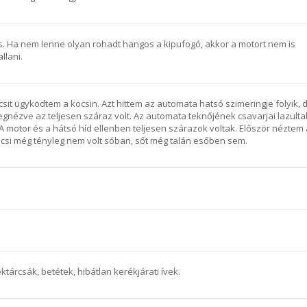
-ös. Ha nem lenne olyan rohadt hangos a kipufogó, akkor a motort nem is
llani.
sit ügyködtem a kocsin. Azt hittem az automata hatsó szimeringje folyik, 
gnézve az teljesen száraz volt. Az automata teknőjének csavarjai lazulta
A motor és a hátsó híd ellenben teljesen szárazok voltak. Először néztem 
kocsi még tényleg nem volt sóban, sőt még talán esőben sem.
ktárcsák, betétek, hibátlan kerékjárati ívek.