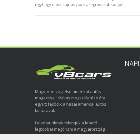
ugyhogy most sajnos pont a legrosszabkor jott.
NAP
Magyarország első amerikai autós
magazinja 1998-as megszületése óta
együtt fejlődik a hazai amerikai autós
kultúrával.
Feladatunknak tekintjük a lehető
legtöbbet megőrizni a magyarországi
amerikai autózás elmúlt közel három