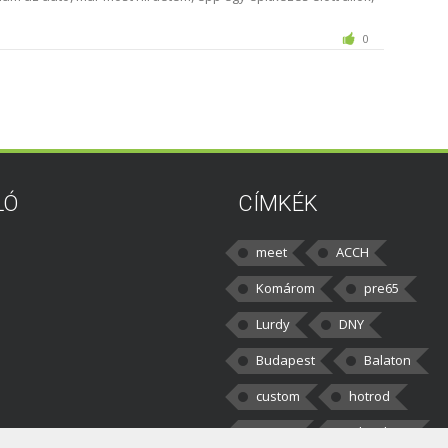
0
LÓ
CÍMKÉK
meet
ACCH
Komárom
pre65
Lurdy
DNY
Budapest
Balaton
custom
hotrod
v8cars
50brothers