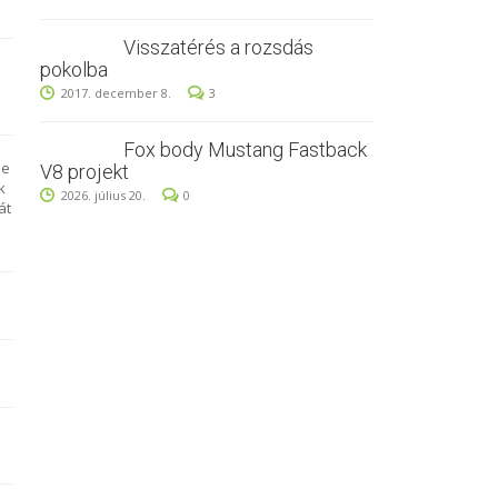
Visszatérés a rozsdás
pokolba
2017. december 8.
3
Fox body Mustang Fastback
de
V8 projekt
k
2026. július 20.
0
át