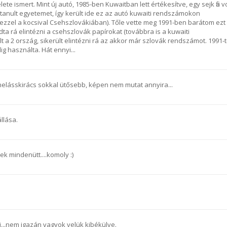
élete ismert. Mint új autó, 1985-ben Kuwaitban lett értékesítve, egy sejk fia vo
tanult egyetemet, így került ide ez az autó kuwaiti rendszámokon
 ezzel a kocsival Csehszlovákiában). Tőle vette meg 1991-ben barátom ezt
dta rá elintézni a csehszlovák papírokat (továbbra is a kuwaiti
a 2 ország, sikerült elintézni rá az akkor már szlovák rendszámot. 1991-t
ig használta. Hát ennyi...
nelásskirács sokkal ütősebb, képen nem mutat annyira...
állása.
k mindenütt....komoly :)
i...nem igazán vagyok velük kibékülve.