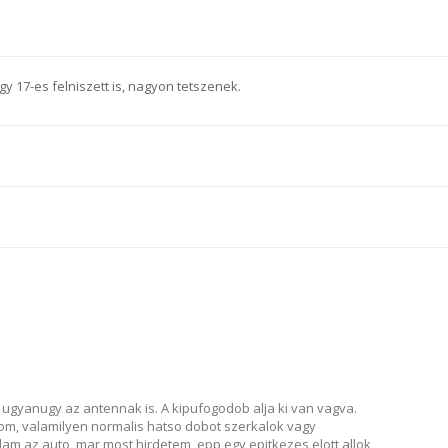
gy 17-es felniszett is, nagyon tetszenek.
, ugyanugy az antennak is. A kipufogodob alja ki van vagva.
om, valamilyen normalis hatso dobot szerkalok vagy
am az auto, mar most hirdetem, epp egy epitkezes elott allok,