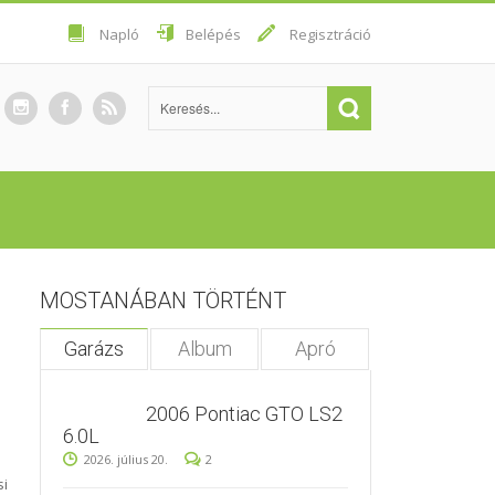
Napló
Belépés
Regisztráció
MOSTANÁBAN TÖRTÉNT
Garázs
Album
Apró
2006 Pontiac GTO LS2
6.0L
2026. július 20.
2
si