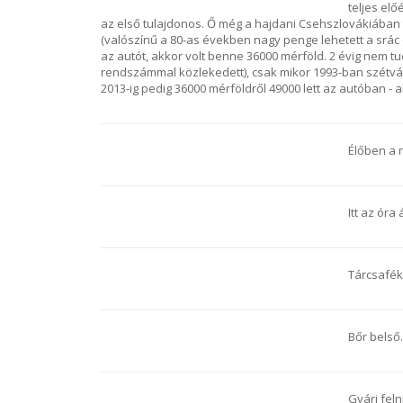
teljes elő
az első tulajdonos. Ő még a hajdani Csehszlovákiában 
(valószínű a 80-as években nagy penge lehetett a srác
az autót, akkor volt benne 36000 mérföld. 2 évig nem tu
rendszámmal közlekedett), csak mikor 1993-ban szétvált 
2013-ig pedig 36000 mérföldről 49000 lett az autóban - al
Élőben a 
Itt az óra 
Tárcsaféke
Bőr belső.
Gyári feln