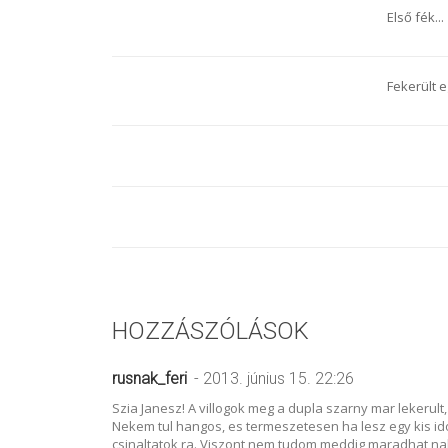
Első fék...
Fekerült e
HOZZÁSZÓLÁSOK
rusnak_feri
- 2013. június 15. 22:26
Szia Janesz! A villogok meg a dupla szarny mar lekerult
Nekem tul hangos, es termeszetesen ha lesz egy kis id
csinaltatok ra. Viszont nem tudom meddig maradhat nal