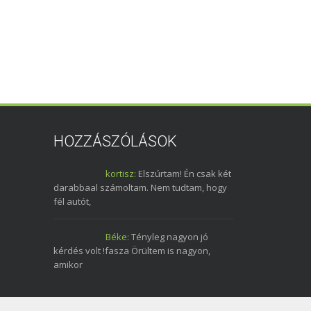
HOZZÁSZÓLÁSOK
kortisz:
Elszúrtam! Én csak két
darabbaal számoltam. Nem tudtam, hogy
fél autót,
Béke:
Tényleg nagyon jó
kérdés volt !fasza Örültem is nagyon,
amikor