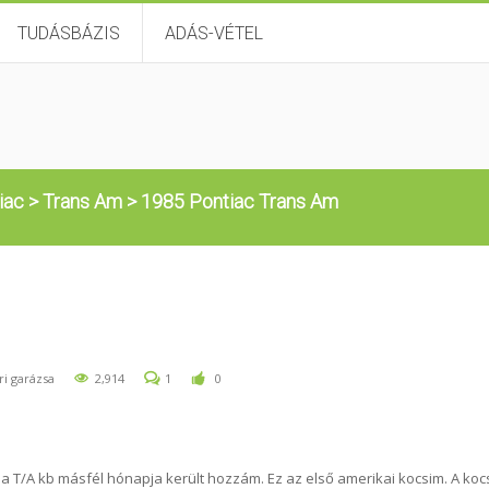
TUDÁSBÁZIS
ADÁS-VÉTEL
iac
>
Trans Am
>
1985 Pontiac Trans Am
ri garázsa
2,914
1
0
 a T/A kb másfél hónapja került hozzám. Ez az első amerikai kocsim. A koc