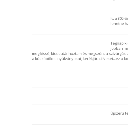
Itt a 305
lehetne ha
Tegnap kic
jobban me
meg kissé, kicsit utánhúztam és megszűnt a szivárgás. 
a küszöböket, nyúlványokat, kerékjárati íveket...ez a 
Újszerű fé