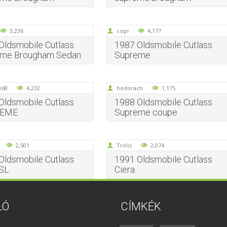
3,236
csipi
4,177
Oldsmobile Cutlass
1987 Oldsmobile Cutlass
eme Brougham Sedan
Supreme
e68
4,232
hedorach
1,175
Oldsmobile Cutlass
1988 Oldsmobile Cutlass
EME
Supreme coupe
2,501
Trolis
2,074
Oldsmobile Cutlass
1991 Oldsmobile Cutlass
 SL
Ciera
LÓ
CÍMKÉK