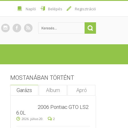
Napló
Belépés
Regisztráció
MOSTANÁBAN TÖRTÉNT
Garázs
Album
Apró
2006 Pontiac GTO LS2
6.0L
2026. július 20.
2