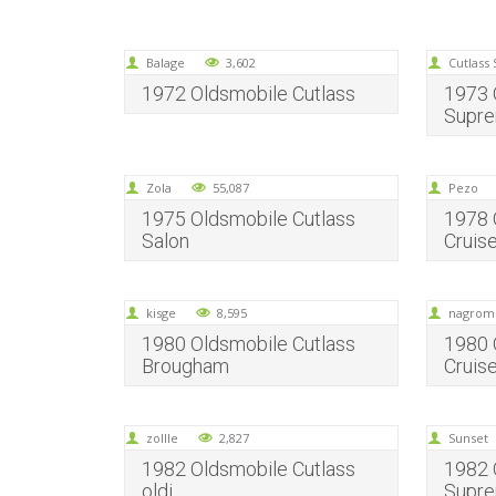
Balage
3,602
Cutlass
1972 Oldsmobile Cutlass
1973 
Supr
Zola
55,087
Pezo
1975 Oldsmobile Cutlass
1978 
Salon
Cruise
kisge
8,595
nagrom
1980 Oldsmobile Cutlass
1980 
Brougham
Cruis
zollle
2,827
Sunset
1982 Oldsmobile Cutlass
1982 
oldi
Supr