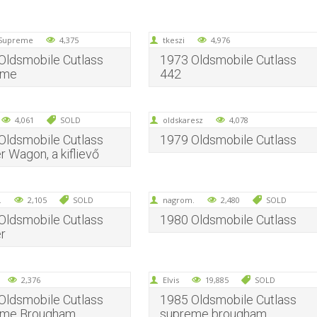
 Supreme
4,375
tkeszi
4,976
Oldsmobile Cutlass
1973 Oldsmobile Cutlass
eme
442
4,061
SOLD
oldskaresz
4,078
Oldsmobile Cutlass
1979 Oldsmobile Cutlass
r Wagon, a kiflievő
.
2,105
SOLD
nagrom.
2,480
SOLD
Oldsmobile Cutlass
1980 Oldsmobile Cutlass
er
2,376
Elvis
19,885
SOLD
Oldsmobile Cutlass
1985 Oldsmobile Cutlass
eme Brougham
supreme brougham