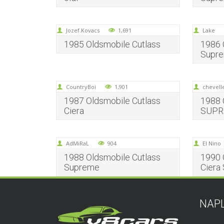
Jozef.Kovacs
1,691
Lake
1985 Oldsmobile Cutlass
1986 
Supr
CountryBoi
1,901
chevell
1987 Oldsmobile Cutlass
1988 
Ciera
SUPR
AdMiRaL
904
El Nino
1988 Oldsmobile Cutlass
1990 
Supreme
Ciera
NAP