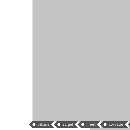
CÍMKÉK
v8cars
sziget
meet
corvette