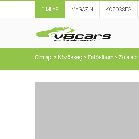
CÍMLAP
MAGAZIN
KÖZÖSSÉG
Címlap
>
Közösség
>
Fotóalbum
>
Zola alb