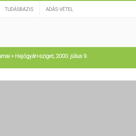
TUDÁSBÁZIS
ADÁS-VÉTEL
umai
>
Hajógyári-sziget, 2000. július 9.