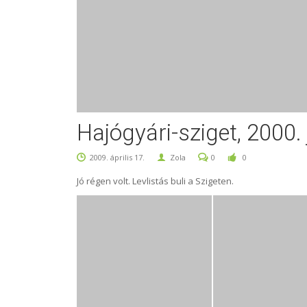
Hajógyári-sziget, 2000. j
2009. április 17.
Zola
0
0
Jó régen volt. Levlistás buli a Szigeten.