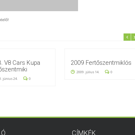
telő!
. V8 Cars Kupa
2009 Fertőszentmiklós
őszentmiki
2009. július 14.
0
. június 24.
0
LÓ
CÍMKÉK