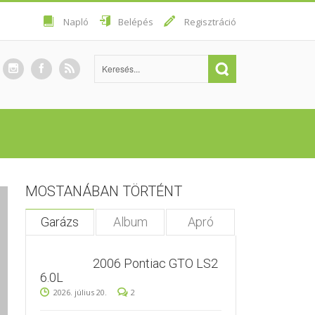
Napló
Belépés
Regisztráció
MOSTANÁBAN TÖRTÉNT
Garázs
Album
Apró
2006 Pontiac GTO LS2
6.0L
2026. július 20.
2