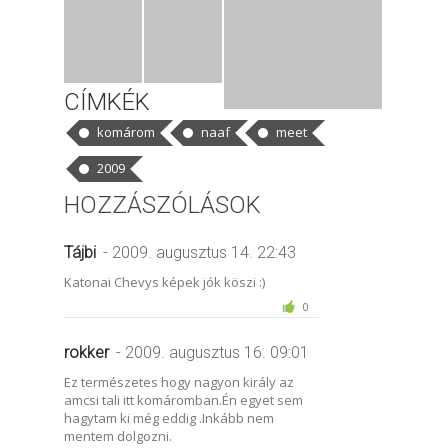
CÍMKÉK
komárom
naaf
meet
2009
HOZZÁSZÓLÁSOK
Tájbi
- 2009. augusztus 14. 22:43
Katonai Chevys képek jók köszi :)
0
rokker
- 2009. augusztus 16. 09:01
Ez természetes hogy nagyon király az
amcsi tali itt komáromban.Én egyet sem
hagytam ki még eddig .Inkább nem
mentem dolgozni.