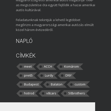
as megszületése óta együtt fejlődik a hazai amerikai
autós kultúrával.
Feladatunknak tekintjük a lehető legtöbbet
megőrizni a magyarországi amerikai autózás elmúlt
közel három évtizedéről.
NAPLÓ
CÍMKÉK
meet
ACCH
Komárom
pre65
Lurdy
DNY
Budapest
Balaton
custom
hotrod
v8cars
50brothers
HOZZÁSZÓLÁSOK