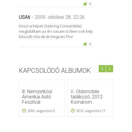
0
USAti
- 2009. október 28. 22:26
Köszi a képet (Sebring Convertible)
megtaláltam az én vasam is.Nem sok kép
készült róla de itt megvan.Thx!
0
KAPCSOLÓDÓ ALBUMOK
8. Nemzetközi
II. Oldsmobile
N.A.A
Amerikai Autó
találkozó, 2012
2013
Fesztivál
Komárom
2013
2009. augusztus 9.
2012. augusztus 17.