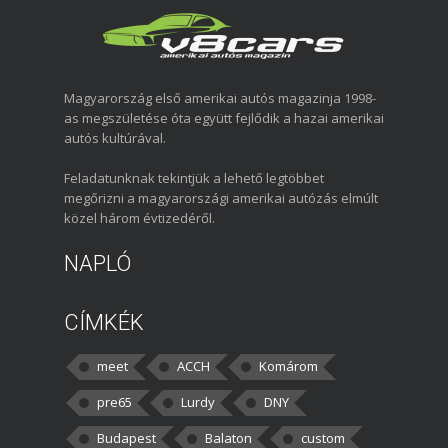
Magyarország első amerikai autós magazinja 1998-
as megszületése óta együtt fejlődik a hazai amerikai
autós kultúrával.
Feladatunknak tekintjük a lehető legtöbbet
megőrizni a magyarországi amerikai autózás elmúlt
közel három évtizedéről.
NAPLÓ
CÍMKÉK
meet
ACCH
Komárom
pre65
Lurdy
DNY
Budapest
Balaton
custom