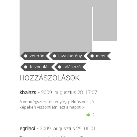
CÍMKÉK
veterán
lovasberény
meet
felvonulás
találkozó
HOZZÁSZÓLÁSOK
kbalazs
- 2009. augusztus 28. 17:07
A vendégszeretet tényleg példás volt. Jó
képeken viszontlátni azt a napot! ;-)
0
egrilaci
- 2009. augusztus 29. 00:01