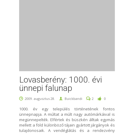
Lovasberény: 1000. évi
ünnepi falunap
2009. augusztus 28.
Buickbandi
2
0
1000. év egy település történetének fontos
ünnepnapja. A múltat a múlt nagy autómárkáival is
megünnepelték. Elfértek és büszkén álltak egymás
mellett a föld különböző tájain gyártott járgányok és
tulajdonosaik. A vendéglátás és a rendezvény