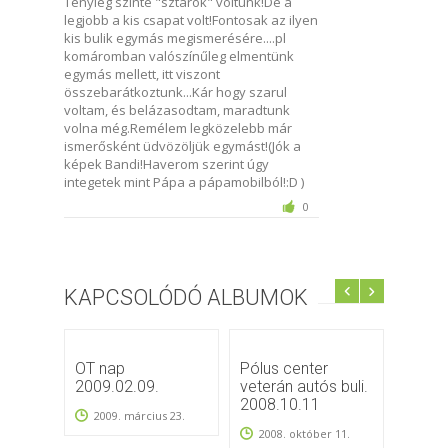
Tényleg szinte "sztárok" voltunk!De a
legjobb a kis csapat volt!Fontosak az ilyen
kis bulik egymás megismerésére....pl
komáromban valószínűleg elmentünk
egymás mellett, itt viszont
összebarátkoztunk...Kár hogy szarul
voltam, és belázasodtam, maradtunk
volna még.Remélem legközelebb már
ismerősként üdvözöljük egymást!(Jók a
képek Bandi!Haverom szerint úgy
integetek mint Pápa a pápamobilból!:D )
0
KAPCSOLÓDÓ ALBUMOK
OT nap
Pólus center
Ameri
2009.02.09.
veterán autós buli.
veter
2008.10.11
kiállí
2009. március 23.
2008. október 11.
2012