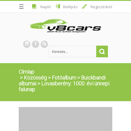
☰
Napló
Belépés
Regisztráció
Címlap
>
Közösség
>
Fotóalbum
>
Buickbandi
albumai
>
Lovasberény: 1000. évi ünnepi
falunap