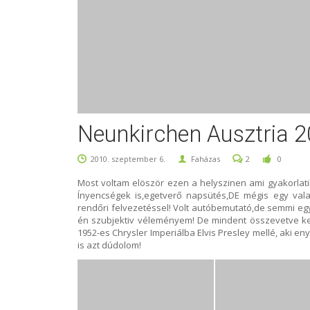
Neunkirchen Ausztria 2
2010. szeptember 6.
Faházas
2
0
Most voltam elöször ezen a helyszinen ami gyakorlatila
Ínyencségek is,egetverő napsütés,DE mégis egy vala
rendőri felvezetéssel! Volt autóbemutató,de semmi egy
én szubjektiv véleményem! De mindent összevetve kell
1952-es Chrysler Imperiálba Elvis Presley mellé, aki en
is azt dúdolom!