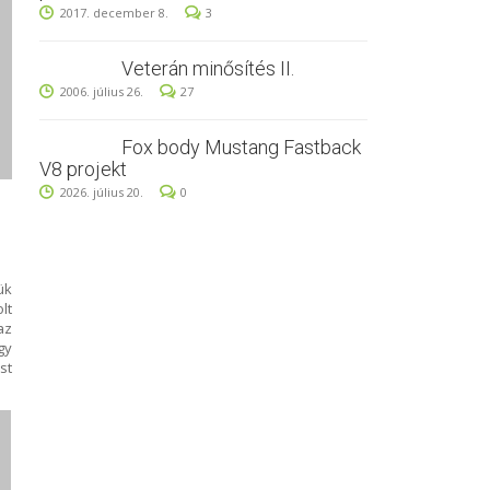
2017. december 8.
3
Veterán minősítés II.
2006. július 26.
27
Fox body Mustang Fastback
V8 projekt
2026. július 20.
0
ük
lt
az
gy
st