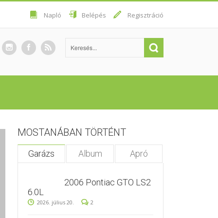
Napló
Belépés
Regisztráció
MOSTANÁBAN TÖRTÉNT
Garázs
Album
Apró
2006 Pontiac GTO LS2
6.0L
2026. július 20.
2