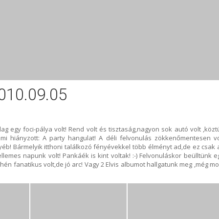
010.09.05
g egy foci-pálya volt! Rend volt és tisztaság,nagyon sok autó volt ,közt
mi hiányzott: A party hangulat! A déli felvonulás zökkenőmentesen vo
éb! Bármelyik itthoni találkozó fényévekkel több élményt ad,de ez csak 
emes napunk volt! Pankáék is kint voltak! :-) Felvonuláskor beülltünk e
yhén fanatikus volt,de jó arc! Vagy 2 Elvis albumot hallgatunk meg ,még mo