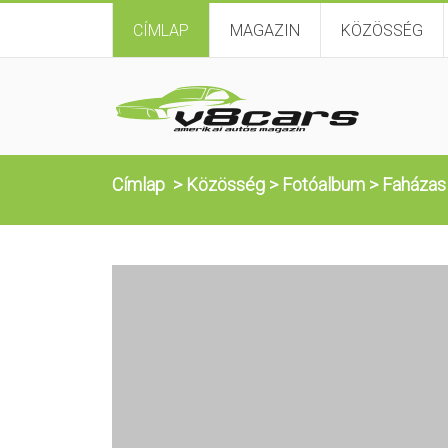
CÍMLAP
MAGAZIN
KÖZÖSSÉG
Címlap
>
Közösség
>
Fotóalbum
>
Faházas