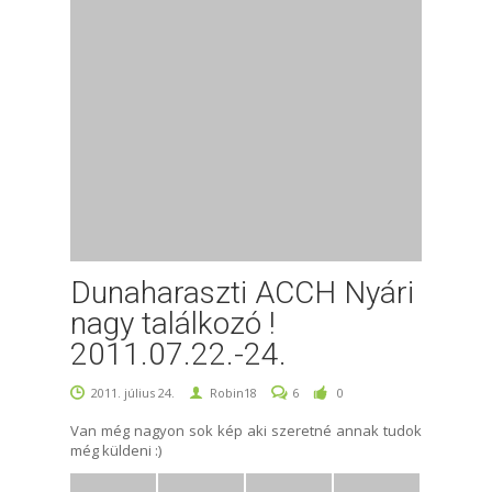
Dunaharaszti ACCH Nyári
nagy találkozó !
2011.07.22.-24.
2011. július 24.
Robin18
6
0
Van még nagyon sok kép aki szeretné annak tudok
még küldeni :)