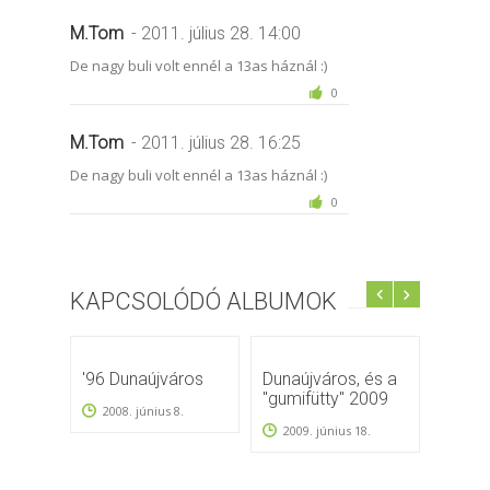
M.Tom
- 2011. július 28. 14:00
De nagy buli volt ennél a 13as háznál :)
0
M.Tom
- 2011. július 28. 16:25
De nagy buli volt ennél a 13as háznál :)
0
KAPCSOLÓDÓ ALBUMOK
'96 Dunaújváros
Dunaújváros, és a
Kincs
"gumifütty" 2009
2006
2008. június 8.
2009. június 18.
2008