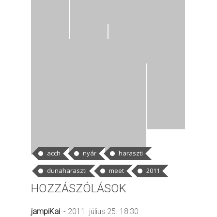
CÍMKÉK
acch
nyár
haraszti
dunaharaszti
meet
2011
HOZZÁSZÓLÁSOK
jampiKai
- 2011. július 25. 18:30