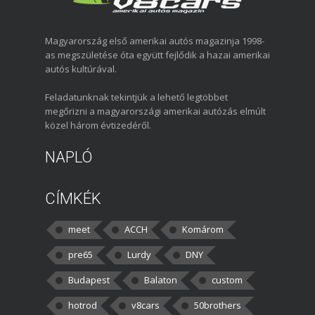
Magyarország első amerikai autós magazinja 1998-
as megszületése óta együtt fejlődik a hazai amerikai
autós kultúrával.
Feladatunknak tekintjük a lehető legtöbbet
megőrizni a magyarországi amerikai autózás elmúlt
közel három évtizedéről.
NAPLÓ
CÍMKÉK
meet
ACCH
Komárom
pre65
Lurdy
DNY
Budapest
Balaton
custom
hotrod
v8cars
50brothers