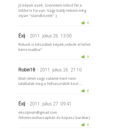
Jó képek ezek. Szerintem töltsd fel a
többit is ha van. Vagy küldj nekem még
olyan "standközelit" :)
0
Éxíj
- 2011. július 26. 13:00
Rólunk is készültek képek,videók el lehet
kérni mailba?
0
Robin18
- 2011. július 26. 21:10
Mail címet vagy valamit mert nem
találtalak meg a felhasználók közt ...
0
Éxíj
- 2011. július 27. 09:41
ekszijman@gmail.com
feketecasillacsapkás és kopasz barátai:)
0