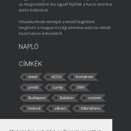
as megszületése óta együtt fejlődik a hazai amerikai
autós kultúrával.
Feladatunknak tekintjük a lehető legtöbbet
megőrizni a magyarországi amerikai autózás elmúlt
közel három évtizedéről.
NAPLÓ
CÍMKÉK
meet
ACCH
Komárom
pre65
Lurdy
DNY
Budapest
Balaton
custom
hotrod
v8cars
50brothers
HOZZÁSZÓLÁSOK