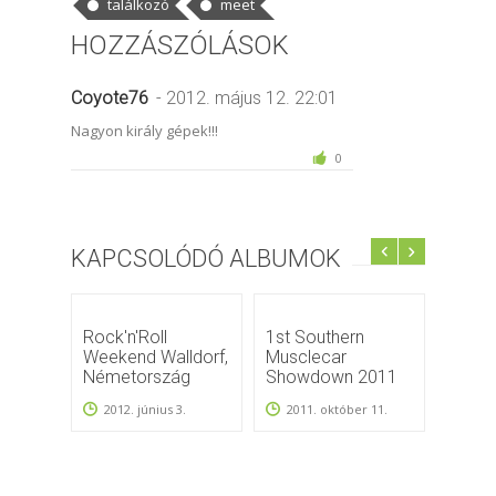
találkozó
meet
HOZZÁSZÓLÁSOK
Coyote76
- 2012. május 12. 22:01
Nagyon király gépek!!!
0
KAPCSOLÓDÓ ALBUMOK
Rock'n'Roll
1st Southern
Fores
Weekend Walldorf,
Musclecar
Zalae
Németország
Showdown 2011
2011-
2012. június 3.
2011. október 11.
2011