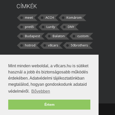
CÍMKÉK
meet
ACCH
Komárom
pre65
Lurdy
DNY
Budapest
Balaton
custom
hotrod
v8cars
50brothers
HOZZÁSZÓLÁSOK
Mint minden weboldal, a v8cars.hu is sütiket
kortisz:
Elszúrtam! Én csak két
használ a jobb és biztonságosabb működés
darabbaal számoltam. Nem tudtam, hogy fél autót,
érdekében. Adatvédelmi tájékoztatónkban
megtalálod, hogyan gondoskodunk adataid
Béke:
Tényleg nagyon jó kérdés volt
védelméről.
Bővebben
!fasza Örültem is nagyon, amikor
Értem
Copyright © 1998-2026 v8cars.hu
T
|
|
Szerzői jogok