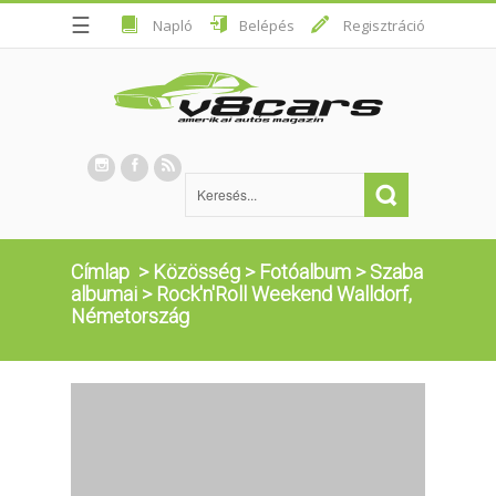
☰
Napló
Belépés
Regisztráció
Címlap
>
Közösség
>
Fotóalbum
>
Szaba
albumai
>
Rock'n'Roll Weekend Walldorf,
Németország