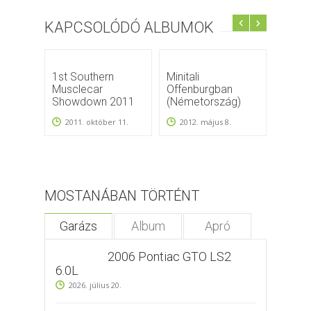
KAPCSOLÓDÓ ALBUMOK
1st Southern
Minitali
Agárd
Musclecar
Offenburgban
Week
Showdown 2011
(Németország)
2015.
2011. október 11.
2012. május 8.
MOSTANÁBAN TÖRTÉNT
Garázs
Album
Apró
2006 Pontiac GTO LS2
6.0L
2026. július 20.