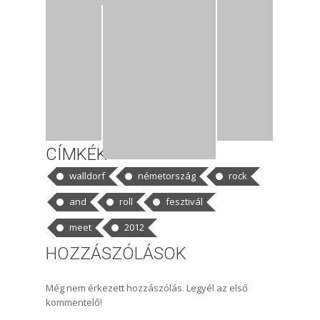
CÍMKÉK
walldorf
németország
rock
and
roll
fesztivál
meet
2012
HOZZÁSZÓLÁSOK
Még nem érkezett hozzászólás. Legyél az első
kommentelő!