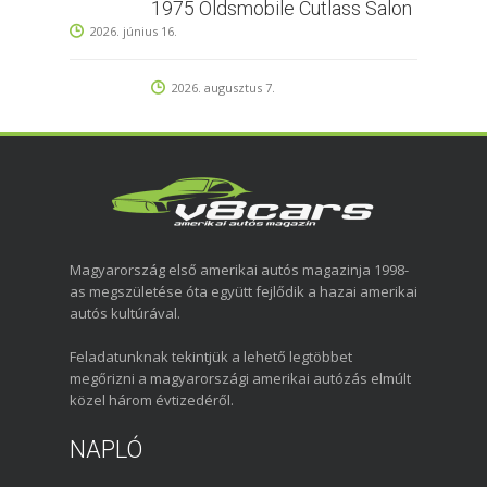
1975 Oldsmobile Cutlass Salon
2026. június 16.
2026. augusztus 7.
Magyarország első amerikai autós magazinja 1998-
as megszületése óta együtt fejlődik a hazai amerikai
autós kultúrával.
Feladatunknak tekintjük a lehető legtöbbet
megőrizni a magyarországi amerikai autózás elmúlt
közel három évtizedéről.
NAPLÓ