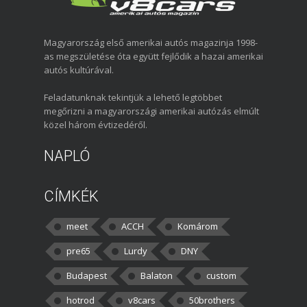
Magyarország első amerikai autós magazinja 1998-
as megszületése óta együtt fejlődik a hazai amerikai
autós kultúrával.
Feladatunknak tekintjük a lehető legtöbbet
megőrizni a magyarországi amerikai autózás elmúlt
közel három évtizedéről.
NAPLÓ
CÍMKÉK
meet
ACCH
Komárom
pre65
Lurdy
DNY
Budapest
Balaton
custom
hotrod
v8cars
50brothers