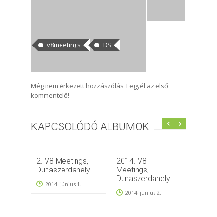
CÍMKÉK
v8meetings
DS
HOZZÁSZÓLÁSOK
Még nem érkezett hozzászólás. Legyél az első
kommentelő!
KAPCSOLÓDÓ ALBUMOK
2. V8 Meetings,
2014. V8
2010 
Dunaszerdahely
Meetings,
David
Dunaszerdahely
2014. június 1.
2009
2014. június 2.