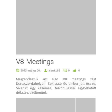
V8 Meetings
2013. május 20.
Yenko89
0
0
Megrendeztük az elsö V8 meetings talit
Dunaszerdahelyen. Sok autó és ember jött össze.
Sikerült egy kellemes, felvonulással egybekötött
délutánt eltöltenünk.