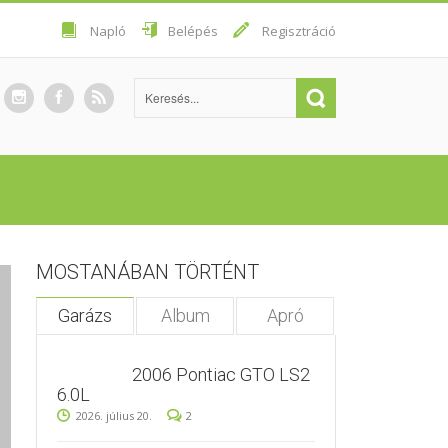
Napló
Belépés
Regisztráció
MOSTANÁBAN TÖRTÉNT
Garázs
Album
Apró
2006 Pontiac GTO LS2
6.0L
2026. július 20.
2