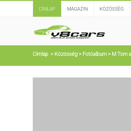
CÍMLAP
MAGAZIN
KÖZÖSSÉG
Címlap
>
Közösség
>
Fotóalbum
>
M.Tom a