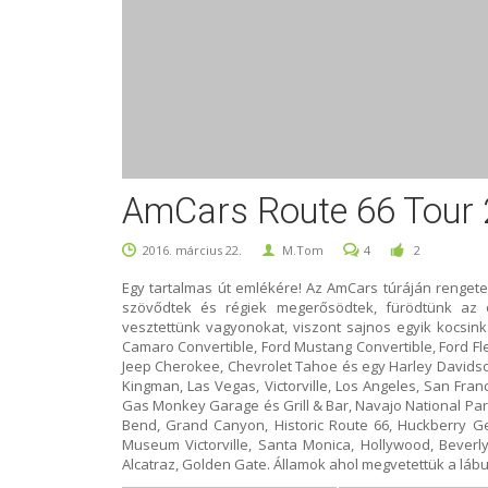
AmCars Route 66 Tour
2016. március 22.
M.Tom
4
2
Egy tartalmas út emlékére! Az AmCars túráján rengete
szövődtek és régiek megerősödtek, fürödtünk az 
vesztettünk vagyonokat, viszont sajnos egyik kocsink
Camaro Convertible, Ford Mustang Convertible, Ford Fl
Jeep Cherokee, Chevrolet Tahoe és egy Harley Davidson.
Kingman, Las Vegas, Victorville, Los Angeles, San Fra
Gas Monkey Garage és Grill & Bar, Navajo National P
Bend, Grand Canyon, Historic Route 66, Huckberry G
Museum Victorville, Santa Monica, Hollywood, Beverly
Alcatraz, Golden Gate. Államok ahol megvetettük a lábu