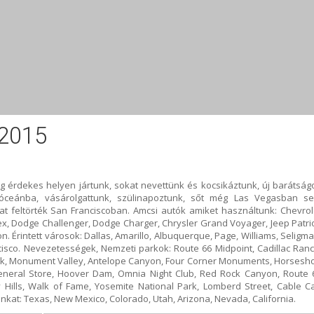
 2015
g érdekes helyen jártunk, sokat nevettünk és kocsikáztunk, új barátság
óceánba, vásárolgattunk, szülinapoztunk, sőt még Las Vegasban s
at feltörték San Franciscoban. Amcsi autók amiket használtunk: Chevrol
ex, Dodge Challenger, Dodge Charger, Chrysler Grand Voyager, Jeep Patrio
 Érintett városok: Dallas, Amarillo, Albuquerque, Page, Williams, Seligma
ncisco. Nevezetességek, Nemzeti parkok: Route 66 Midpoint, Cadillac Ranc
ark, Monument Valley, Antelope Canyon, Four Corner Monuments, Horsesh
eneral Store, Hoover Dam, Omnia Night Club, Red Rock Canyon, Route 
 Hills, Walk of Fame, Yosemite National Park, Lomberd Street, Cable Ca
nkat: Texas, New Mexico, Colorado, Utah, Arizona, Nevada, California.