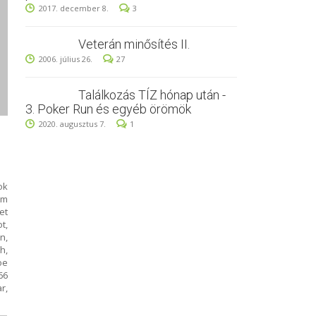
2017. december 8.
3
Veterán minősítés II.
2006. július 26.
27
Találkozás TÍZ hónap után -
3. Poker Run és egyéb örömök
2020. augusztus 7.
1
ok
em
et
t,
n,
h,
oe
66
r,