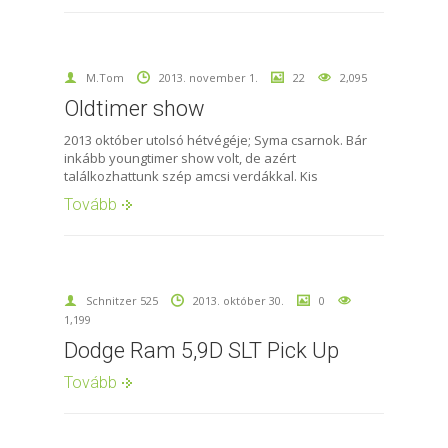
M.Tom
2013. november 1.
22
2,095
Oldtimer show
2013 október utolsó hétvégéje; Syma csarnok. Bár
inkább youngtimer show volt, de azért
találkozhattunk szép amcsi verdákkal. Kis
Tovább
Schnitzer 525
2013. október 30.
0
1,199
Dodge Ram 5,9D SLT Pick Up
Tovább