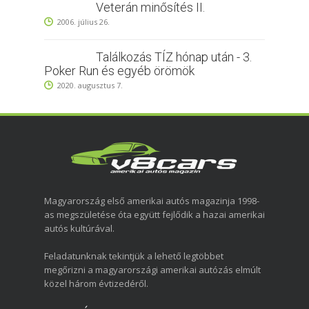
Veterán minősítés II.
2006. július 26.
Találkozás TÍZ hónap után - 3.
Poker Run és egyéb örömök
2020. augusztus 7.
Magyarország első amerikai autós magazinja 1998-
as megszületése óta együtt fejlődik a hazai amerikai
autós kultúrával.
Feladatunknak tekintjük a lehető legtöbbet
megőrizni a magyarországi amerikai autózás elmúlt
közel három évtizedéről.