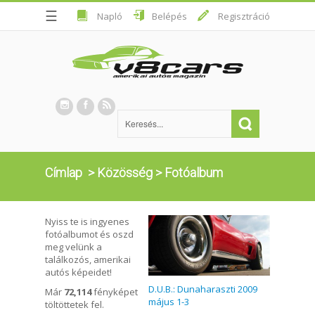
☰
Napló
Belépés
Regisztráció
Címlap
>
Közösség
>
Fotóalbum
Nyiss te is ingyenes
fotóalbumot és oszd
meg velünk a
találkozós, amerikai
autós képeidet!
D.U.B.: Dunaharaszti 2009
Már
72,114
fényképet
május 1-3
töltöttetek fel.