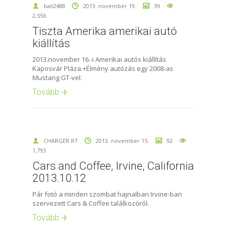
bali2488
2013. november 19.
39
2,556
Tiszta Amerika amerikai autó
kiállítás
2013.november 16.-i Amerikai autós kiállítás
Kaposvár Pláza.+Élmény autózás egy 2008-as
Mustang GT-vel.
Tovább
CHARGER RT
2013. november 15.
92
1,793
Cars and Coffee, Irvine, California
2013.10.12
Pár fotó a minden szombat hajnalban Irvine-ban
szervezett Cars & Coffee találkozóról.
Tovább