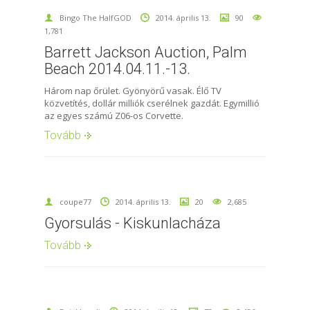
Bingo The HalfGOD
2014. április 13.
90
1,781
Barrett Jackson Auction, Palm
Beach 2014.04.11.-13.
Három nap őrület. Gyönyörű vasak. Élő TV
közvetítés, dollár milliók cserélnek gazdát. Egymillió
az egyes számú Z06-os Corvette.
Tovább
coupe77
2014. április 13.
20
2,685
Gyorsulás - Kiskunlacháza
Tovább