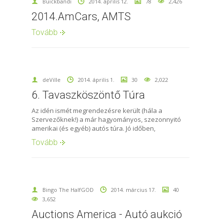
Buickbandi
2014. április 12.
78
2,426
2014.AmCars, AMTS
Tovább
deVille
2014. április 1.
30
2,022
6. Tavaszköszöntő Túra
Az idén ismét megrendezésre került (hála a
Szervezőknek!) a már hagyományos, szezonnyitó
amerikai (és egyéb) autós túra. Jó időben,
Tovább
Bingo The HalfGOD
2014. március 17.
40
3,652
Auctions America - Autó aukció