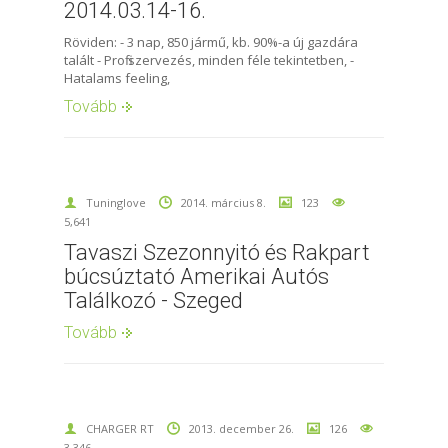
2014.03.14-16.
Röviden: - 3 nap, 850 jármű, kb. 90%-a új gazdára
talált - Profi szervezés, minden féle tekintetben, -
Hatalams feeling,
Tovább
Tuninglove
2014. március 8.
123
5,641
Tavaszi Szezonnyitó és Rakpart
búcsúztató Amerikai Autós
Találkozó - Szeged
Tovább
CHARGER RT
2013. december 26.
126
3,346