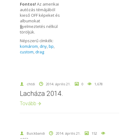
Fontos!
Az amerikai
autózás témájából
kieső OFF képeket és
albumokat
figyelmeztetés nélkül
töröljük.
Népszerű címkék:
komárom
,
dny
,
bp
,
custom
,
drag
chtdi
2014. április 21.
0
1,678
Lacháza 2014.
Tovább
Buickbandi
2014. április 21.
152