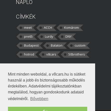
NAPLÓ
CÍMKÉK
meet
ACCH
Komárom
pre65
Lurdy
DNY
Budapest
Balaton
custom
hotrod
v8cars
50brothers
HOZZÁSZÓLÁSOK
Mint minden weboldal, a v8cars.hu is sütiket
kortisz:
Elszúrtam! Én csak két
használ a jobb és biztonságosabb működés
darabbaal számoltam. Nem tudtam, hogy fél autót,
érdekében. Adatvédelmi tájékoztatónkban
megtalálod, hogyan gondoskodunk adataid
Béke:
Tényleg nagyon jó kérdés volt
védelméről.
Bővebben
!fasza Örültem is nagyon, amikor