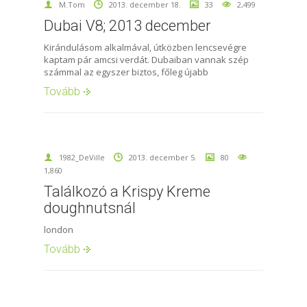
M.Tom
2013. december 18.
33
2,499
Dubai V8; 2013 december
Kirándulásom alkalmával, útközben lencsevégre
kaptam pár amcsi verdát. Dubaiban vannak szép
számmal az egyszer biztos, főleg újabb
Tovább
1982_DeVille
2013. december 5.
80
1,860
Találkozó a Krispy Kreme
doughnutsnál
london
Tovább