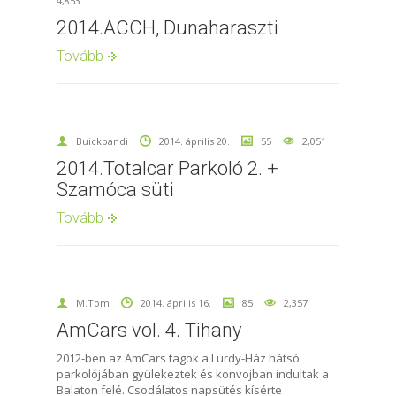
4,853
2014.ACCH, Dunaharaszti
Tovább
Buickbandi
2014. április 20.
55
2,051
2014.Totalcar Parkoló 2. +
Szamóca süti
Tovább
M.Tom
2014. április 16.
85
2,357
AmCars vol. 4. Tihany
2012-ben az AmCars tagok a Lurdy-Ház hátsó
parkolójában gyülekeztek és konvojban indultak a
Balaton felé. Csodálatos napsütés kísérte