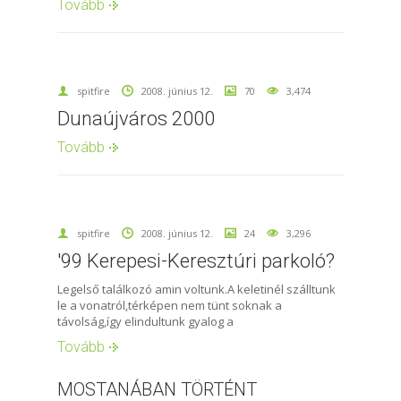
Tovább
spitfire
2008. június 12.
70
3,474
Dunaújváros 2000
Tovább
spitfire
2008. június 12.
24
3,296
'99 Kerepesi-Keresztúri parkoló?
Legelső találkozó amin voltunk.A keletinél szálltunk
le a vonatról,térképen nem tünt soknak a
távolság,így elindultunk gyalog a
Tovább
MOSTANÁBAN TÖRTÉNT