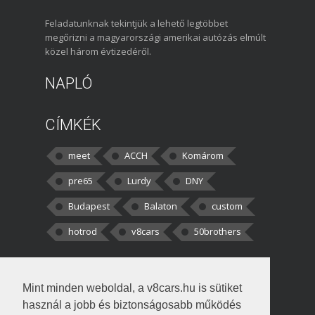
Feladatunknak tekintjük a lehető legtöbbet
megőrizni a magyarországi amerikai autózás elmúlt
közel három évtizedéről.
NAPLÓ
CÍMKÉK
meet
ACCH
Komárom
pre65
Lurdy
DNY
Budapest
Balaton
custom
hotrod
v8cars
50brothers
HOZZÁSZÓLÁSOK
Mint minden weboldal, a v8cars.hu is sütiket
kortisz:
Elszúrtam! Én csak két
használ a jobb és biztonságosabb működés