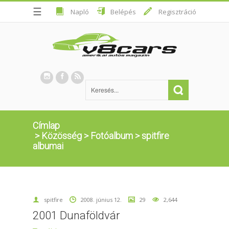
☰
Napló
Belépés
Regisztráció
Címlap
>
Közösség
>
Fotóalbum
>
spitfire
albumai
spitfire
2008. június 12.
29
2,644
2001 Dunaföldvár