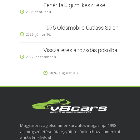
Fehér falú gumi készítése
2008. február 4.
1975 Oldsmobile Cutlass Salon
2026. június 16.
Visszatérés a rozsdás pokolba
2017. december 8.
2026. augusztus 7.
Magyarország első amerikai autós magazinja 1998-
as megszületése óta együtt fejlődik a hazai amerikai
autós kultúrával.